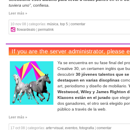
tuviera uno"
, confiesa.
Leer más »
10 nov 08 | categorías:
música
,
top 5
|
comentar
flowardealo
|
permalink
Ya se encuentra en su fase final del pr
Creative 30, un certamen inglés que b
descubrir
30 jóvenes talentos que se
destaquen en varias discplinas
como
art, periodismo y diseño de mobiliario.
Westwood, Wiley y James Righton d
Klaxons están en el jurado
que elegi
dos ganadores, el otro será elegido por
público a través de la web.
Leer más »
17 oct 08 | categorías:
arte+visual
,
eventos
,
fotografia
|
comentar