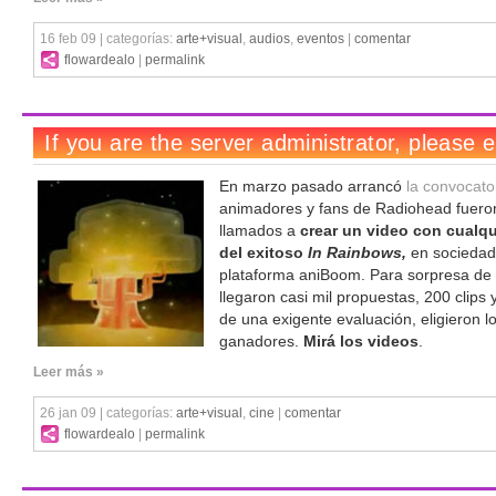
16 feb 09 | categorías:
arte+visual
,
audios
,
eventos
|
comentar
flowardealo
|
permalink
En marzo pasado arrancó
la convocato
animadores y fans de Radiohead fuero
llamados a
crear un video con cualqu
del exitoso
In Rainbows,
en sociedad
plataforma aniBoom. Para sorpresa de 
llegaron casi mil propuestas, 200 clips
de una exigente evaluación, eligieron l
ganadores.
Mirá los videos
.
Leer más »
26 jan 09 | categorías:
arte+visual
,
cine
|
comentar
flowardealo
|
permalink