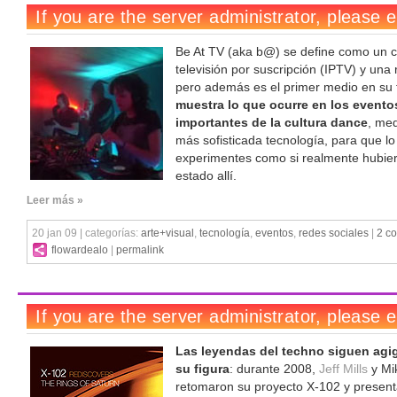
Be At TV (aka b@) se define como un c
televisión por suscripción (IPTV) y una 
pero además es el primer medio en su 
muestra lo que ocurre en los event
importantes de la cultura dance
, med
más sofisticada tecnología, para que lo
experimentes como si realmente hubie
estado allí.
Leer más »
20 jan 09 | categorías:
arte+visual
,
tecnología
,
eventos
,
redes sociales
|
2 c
flowardealo
|
permalink
Las leyendas del techno siguen ag
su figura
: durante 2008,
Jeff Mills
y Mi
retomaron su proyecto X-102 y presen