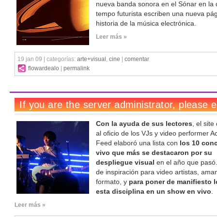
nueva banda sonora en el Sónar en la
tempo futurista escriben una nueva pág
historia de la música electrónica.
Leer más »
19 jan 09 | categorías:
arte+visual
,
cine
|
comentar
flowardealo
|
permalink
Con la ayuda de sus lectores
, el sit
al oficio de los VJs y video performer A
Feed elaboró una lista con
los 10 conc
vivo que más se destacaron por su
despliegue visual
en el año que pasó
de inspiración para video artistas, ama
formato, y
para poner de manifiesto lo
esta disciplina en un show en vivo
.
Leer más »