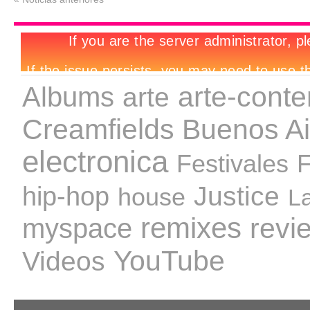
arte-cont
Albums
arte
Creamfields Buenos Ai
electronica
Festivales
F
Justice
hip-hop
house
L
remixes
revi
myspace
YouTube
Videos