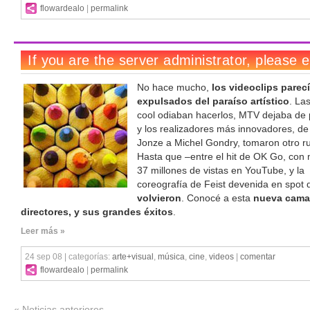
flowardealo
|
permalink
No hace mucho,
los videoclips parec
expulsados del paraíso artístico
. La
cool odiaban hacerlos, MTV dejaba de 
y los realizadores más innovadores, de
Jonze a Michel Gondry, tomaron otro 
Hasta que –entre el hit de OK Go, con
37 millones de vistas en YouTube, y la
coreografía de Feist devenida en spot 
volvieron
. Conocé a esta
nueva cama
directores, y sus grandes éxitos
.
Leer más »
24 sep 08 | categorías:
arte+visual
,
música
,
cine
,
videos
|
comentar
flowardealo
|
permalink
« Noticias anteriores