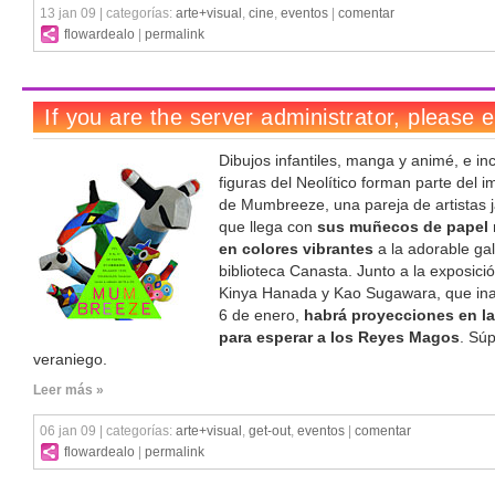
13 jan 09 | categorías:
arte+visual
,
cine
,
eventos
|
comentar
flowardealo
|
permalink
Dibujos infantiles, manga y animé, e inc
figuras del Neolítico forman parte del i
de Mumbreeze, una pareja de artistas
que llega con
sus muñecos de papel
en colores vibrantes
a la adorable gal
biblioteca Canasta. Junto a la exposici
Kinya Hanada y Kao Sugawara, que ina
6 de enero,
habrá proyecciones en la
para esperar a los Reyes Magos
. Sú
veraniego.
Leer más »
06 jan 09 | categorías:
arte+visual
,
get-out
,
eventos
|
comentar
flowardealo
|
permalink