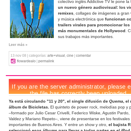
colectivo inglés Addictive TV le pone la 
un nuevo género audiovisual: los v
remixes
, collages de imágenes a gran 
y música electrónica que
funcionan c
trailers virales para promocionar los
más monumentales de Hollywood
. 
sus trabajos más importantes.
Leer más »
13 nov 08 | categorías:
arte+visual
,
cine
|
comentar
flowardealo
|
permalink
Ya está circulando "11 y 20", el single difusión de
Quema
, el
álbum de Bicicletas.
El quinteto de power rock, melodías pop y p
–formado por Julio Cesar Crivelli, Federico Wiske, Agustin Pardo,
Valdez y Mariano Repeto–, viene de presentarse en los festivale
importantes de Buenos Aires. Y entre un show y otro,
el bajista 
seleccionó esos álbums para llevar a todas partes en el iPod