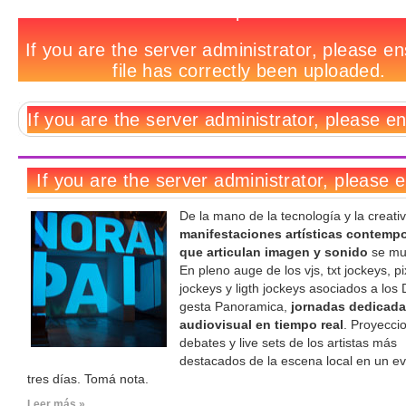
Get
200
Fiesta
Techno
Los
Get
El
Video
5
30
6
Tags
Out:
videoclips
en
para
10
Out:
primer
remixes
álbums
creativos
nuevos
Panoramica
de
pantalla,
ver
mejores
Mumbreeze
Bowie,
para
que
directores
@
In
como
con
shows
@
en
Hollywood
escucharía
de
Fundación
Rainbows
si
Jeff
visuales
Canasta
videos
constantemente
videos
Telefónica
estuvieras
Mills
de
en
arty
ahí
2008
mi
iPod,
por
Ruki
(Bicicletas)
De la mano de la tecnología y la creativ
manifestaciones artísticas contemp
que articulan imagen y sonido
se mul
En pleno auge de los vjs, txt jockeys, pi
jockeys y ligth jockeys asociados a los
gesta Panoramica,
jornadas dedicadas
audiovisual en tiempo real
. Proyecci
debates y live sets de los artistas más
destacados de la escena local en un e
tres días. Tomá nota.
Leer más »