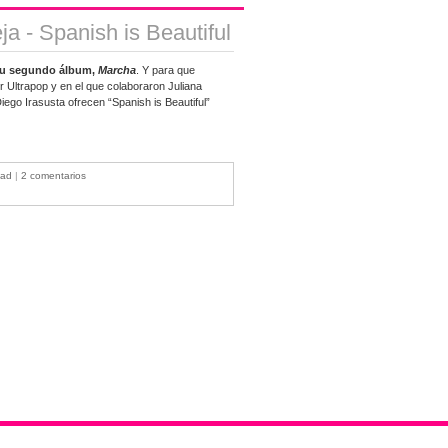
a - Spanish is Beautiful
 su segundo álbum,
Marcha
. Y para que
r Ultrapop y en el que colaboraron Juliana
ego Irasusta ofrecen “Spanish is Beautiful”
oad
|
2 comentarios