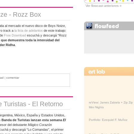
Ver flowcast anteriores »
ze - Rozz Box
lida al mercado el nuevo disco de Boys Noize,
ro track a
la lista de adelantos
de este trabajo:
 de
Free Download
escuchá y descargá “Rozz
 que demuestra toda la intensidad del
der Ridha
.
oad
|
comentar
Turistas - El Retorno
reView: James Zabiela + Zip Zip
Mini Nights
Argentina, México, España y Estados Unidos,
s
Banda de Turistas lanzan esta semana
El
Portfolio: Ezequiel F. Muñoz
cesor del debutante
Mágico Corazón
cuchá y descargá “Lo Comandas”, el primer