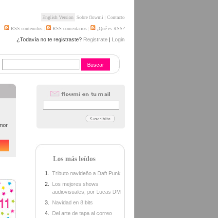
English Version
Sobre flowmi
|
Contacto
RSS contenidos
|
RSS comentarios
|
¿Qué es RSS?
¿Todavía no te registraste?
Registrate
|
Login
amor
Los más leídos
Tributo navideño a Daft Punk
Los mejores shows
audiovisuales, por Lucas DM
Navidad en 8 bits
Del arte de tapa al correo