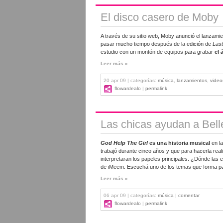
El disco casero de Moby
A través de su sitio web, Moby anunció el lanzami
pasar mucho tiempo después de la edición de
Last
estudio con un montón de equipos para grabar
el 
Leer más »
20 apr 09 | categorías:
música
,
lanzamientos
,
video
flowardealo
|
permalink
Las chicas ayudan a Bell
God Help The Girl
es una historia musical
en la
trabajó durante cinco años y que para hacerla re
interpretaran los papeles principales. ¿Dónde las 
de iMeem. Escuchá uno de los temas que forma par
Leer más »
06 apr 09 | categorías:
música
|
comentar
flowardealo
|
permalink