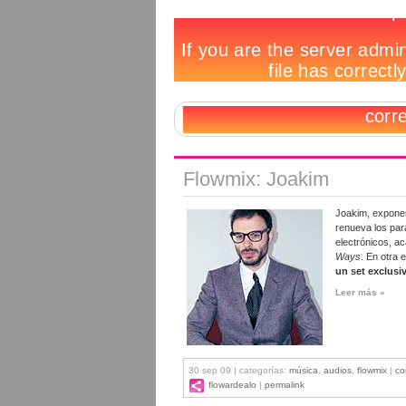
Flowmix: Joakim
Joakim, exponen
renueva los par
electrónicos, ac
Ways
. En otra 
un set exclusi
Leer más »
30 sep 09 | categorías:
música
,
audios
,
flowmix
|
co
flowardealo
|
permalink