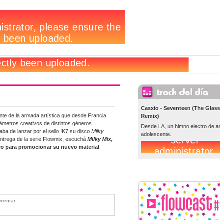
Casxio - Seventeen (The Glass
te de la armada artística que desde Francia
Remix)
ámetros creativos de distintos géneros
Desde LA, un himno electro de 
aba de lanzar por el sello !K7 su disco
Milky
adolescente.
entrega de la serie Flowmix, escuchá
Milky Mix
,
vo para promocionar su nuevo material
.
mentar