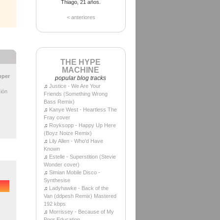
Thiago, 21 años.
< anteriores
THE HYPE
MACHINE
pper
popular blog tracks
♫
Justice - We Are Your
ión
Friends (Something Wrong
Bass Remix)
♫
Kanye West - Heartless The
Fray cover
♫
Royksopp - Happy Up Here
(Boyz Noize Remix)
♫
Lily Allen - Who'd Have
Known
♫
Estelle - Superstition (Stevie
Wonder cover)
♫
Simian Mobile Disco -
Synthesise
♫
Ladyhawke - Back of the
Van (ddpesh Remix) Mastered
192 kbps
♫
Morrissey - Because of My
Poor Education