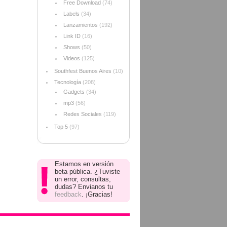
Free Download
(74)
Labels
(34)
Lanzamientos
(192)
Link ID
(16)
Shows
(50)
Videos
(125)
Southfest Buenos Aires
(10)
Tecnología
(208)
Gadgets
(34)
mp3
(56)
Redes Sociales
(119)
Top 5
(97)
Estamos en versión
beta pública. ¿Tuviste
un error, consultas,
dudas? Envianos tu
feedback
. ¡Gracias!