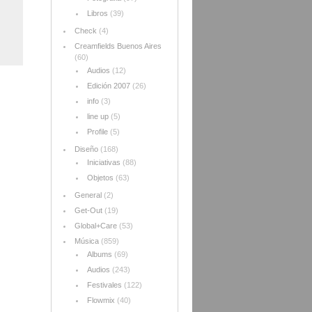
Libros
(39)
Check
(4)
Creamfields Buenos Aires
(60)
Audios
(12)
Edición 2007
(26)
info
(3)
line up
(5)
Profile
(5)
Diseño
(168)
Iniciativas
(88)
Objetos
(63)
General
(2)
Get-Out
(19)
Global+Care
(53)
Música
(859)
Albums
(69)
Audios
(243)
Festivales
(122)
Flowmix
(40)