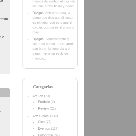
wn
musica da sentido al trajin de
los dias arriba tiesto y aquel...
Dj Agus
: Ahh otra cosa, la
gente que dice que dj tiesto
rtexto
es el mejor que esto que el
otro es porque es el unico dj
mas...
 la
Dj Agus
: Sinceramente dj
tiesto es bueno... pero armin
van buren la tiene clara el
vago... tiene un estilo de
musica...
Categorías
Art Lab
(23)
Portfolio
(2)
Review
(21)
e
Arte+Visual
(332)
Cine
(77)
Eventos
(117)
Fotografia
(97)