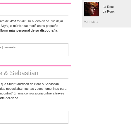
La Roux
La Roux
ento de
Wait for Me
, su nuevo disco. Sin dejar
Ver más »
 Night
, el músico se metió en su pequeño
álbum más personal de su discografía
.
s
|
comentar
e & Sebastian
 que Stuart Murdoch de Belle & Sebastian
alidad necesitaba muchas voces femeninas para
encontró? En una convocatoria online a través
te del disco.