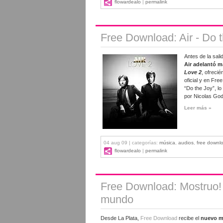
flowardealo
|
permalink
Free Download: Air - Do 
Antes de la sali
Air adelantó m
Love 2
, ofreci
oficial y en Fr
“Do the Joy”, l
por Nicolas God
Leer más »
04 aug 09 | categorías:
música
,
audios
,
free downl
flowardealo
|
permalink
Free Download: Mostruo! 
mundo
Desde La Plata,
Free Download
recibe el
nuevo ma