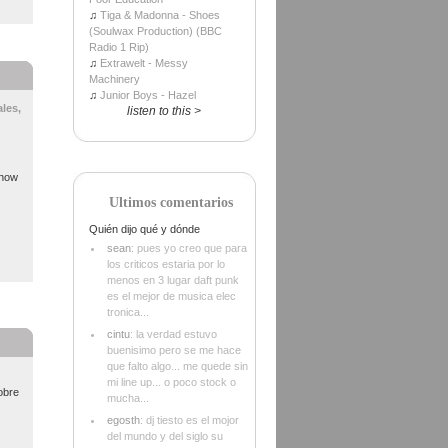
♫
Tiga & Madonna - Shoes
(Soulwax Production) (BBC
Radio 1 Rip)
♫
Extrawelt - Messy
Machinery
♫
Junior Boys - Hazel
les,
listen to this >
Show
Ultimos comentarios
Quién dijo qué y dónde
sean
: pues yo creo que para
los criticos estaria por lo
menos en 3 lugar daft punk
es el mejor de musica elec
tronica...
cintu
: la verdad estuvo
buenisimo pero se me hace
que falto algo... me quede sin
mi line up... o poco stock o
obre
mucha...
egosth
: dj tiesto es el mojor
del mundo y del siglo su