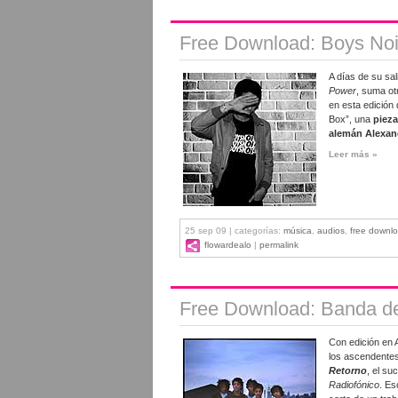
Free Download: Boys Noi
A días de su sa
Power
, suma ot
en esta edición
Box”, una
pieza
alemán Alexan
Leer más »
25 sep 09 | categorías:
música
,
audios
,
free downl
flowardealo
|
permalink
Free Download: Banda de 
Con edición en 
los ascendente
Retorno
, el su
Radiofónico
. Es