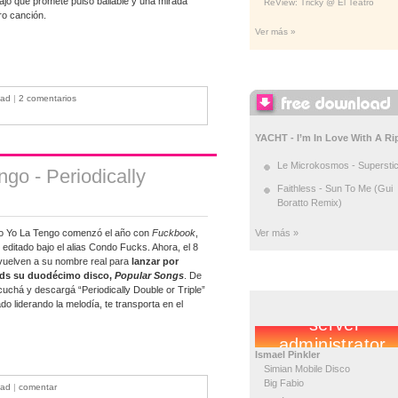
bajo que promete pulso bailable y una mirada
ReView: Tricky @ El Teatro
ro canción.
Ver más »
oad
|
2 comentarios
YACHT - I’m In Love With A Ri
Le Microkosmos - Superstic
go - Periodically
Faithless - Sun To Me (Gui
Boratto Remix)
no Yo La Tengo comenzó el año con
Fuckbook
,
Ver más »
editado bajo el alias Condo Fucks. Ahora, el 8
vuelven a su nombre real para
lanzar por
ds su duodécimo disco,
Popular Songs
. De
cuchá y descargá “Periodically Double or Triple”
ado liderando la melodía, te transporta en el
Ismael Pinkler
Simian Mobile Disco
Big Fabio
oad
|
comentar