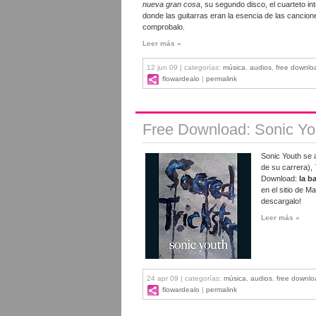
nueva gran cosa
, su segundo disco, el cuarteto in
donde las guitarras eran la esencia de las cancion
comprobalo.
Leer más »
12 jun 09 | categorías:
música
,
audios
,
free downlo
flowardealo
|
permalink
Free Download: Sonic You
Sonic Youth se 
de su carrera),
Download:
la b
en el sitio de 
descargalo!
Leer más »
24 apr 09 | categorías:
música
,
audios
,
free downlo
flowardealo
|
permalink