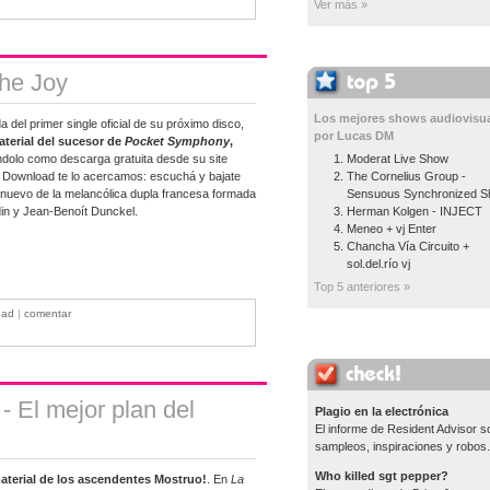
Ver más »
the Joy
Los mejores shows audiovisua
da del primer single oficial de su próximo disco,
por Lucas DM
aterial del sucesor de
Pocket Symphony
,
éndolo como descarga gratuita desde su site
Moderat Live Show
ee Download te lo acercamos: escuchá y bajate
The Cornelius Group -
o nuevo de la melancólica dupla francesa formada
Sensuous Synchronized 
in y Jean-Benoít Dunckel.
Herman Kolgen - INJECT
Meneo + vj Enter
Chancha Vía Circuito +
sol.del.río vj
Top 5 anteriores »
oad
|
comentar
- El mejor plan del
Plagio en la electrónica
El informe de Resident Advisor s
sampleos, inspiraciones y robos.
Who killed sgt pepper?
terial de los ascendentes Mostruo!
. En
La