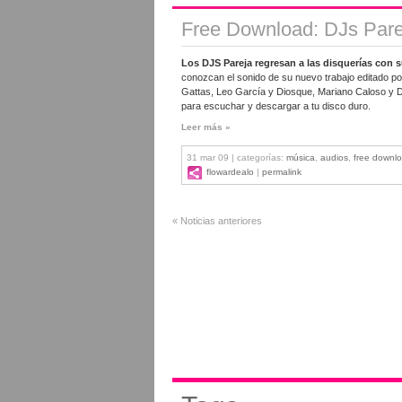
Free Download: DJs Parej
Los DJS Pareja regresan a las disquerías con
conozcan el sonido de su nuevo trabajo editado po
Gattas, Leo García y Diosque, Mariano Caloso y Di
para escuchar y descargar a tu disco duro.
Leer más »
31 mar 09 | categorías:
música
,
audios
,
free downl
flowardealo
|
permalink
« Noticias anteriores