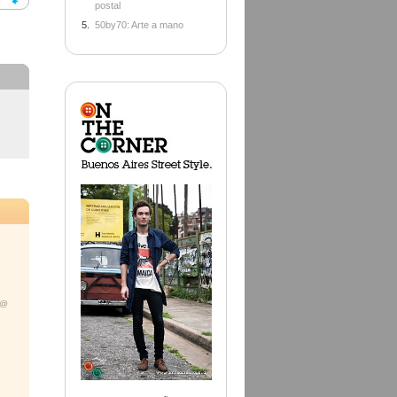
postal
50by70: Arte a mano
 @