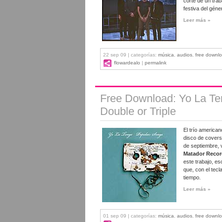
corte de un tra
festiva del géne
Leer más »
22 sep 09 | categorías:
música
,
audios
,
free downl
flowardealo
|
permalink
Free Download: Yo La Ten
Double or Triple
El trío america
disco de covers 
de septiembre, 
Matador Recor
este trabajo, es
que, con el tecl
tiempo.
Leer más »
01 sep 09 | categorías:
música
,
audios
,
free downl