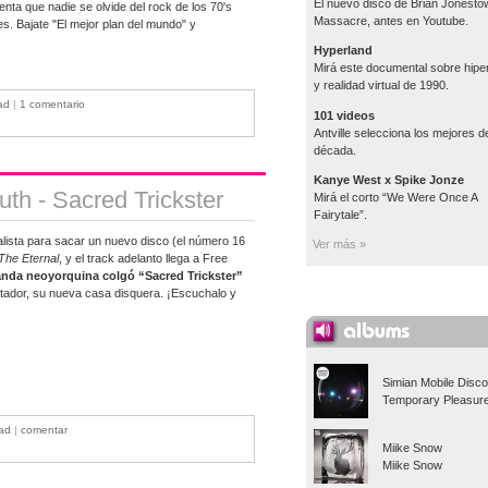
El nuevo disco de Brian Jonesto
tenta que nadie se olvide del rock de los 70's
Massacre, antes en Youtube.
es. Bajate "El mejor plan del mundo" y
Hyperland
Mirá este documental sobre hipe
y realidad virtual de 1990.
ad
|
1 comentario
101 videos
Antville selecciona los mejores de
década.
Kanye West x Spike Jonze
th - Sacred Trickster
Mirá el corto “We Were Once A
Fairytale”.
alista para sacar un nuevo disco (el número 16
Ver más »
The Eternal
, y el track adelanto llega a Free
anda neoyorquina colgó “Sacred Trickster”
Matador, su nueva casa disquera. ¡Escuchalo y
Simian Mobile Disco
Temporary Pleasur
ad
|
comentar
Miike Snow
Miike Snow