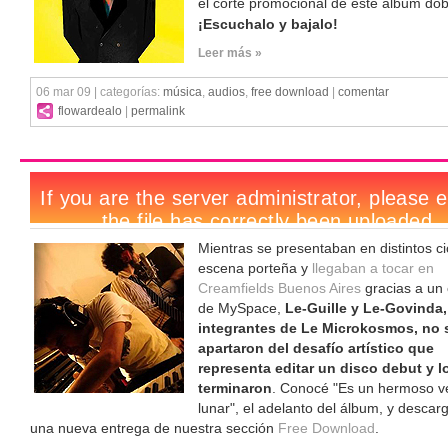
el corte promocional de este álbum dob
¡Escuchalo y bajalo!
Leer más »
06 mar 09 | categorías:
música
,
audios
,
free download
|
comentar
flowardealo
|
permalink
Mientras se presentaban en distintos ci
escena porteña y
llegaban a tocar en
Creamfields Buenos Aires
gracias a un
de MySpace,
Le-Guille y Le-Govinda,
integrantes de Le Microkosmos, no 
apartaron del desafío artístico que
representa editar un disco debut y l
terminaron
. Conocé "Es un hermoso v
lunar", el adelanto del álbum, y descar
una nueva entrega de nuestra sección
Free Download
.