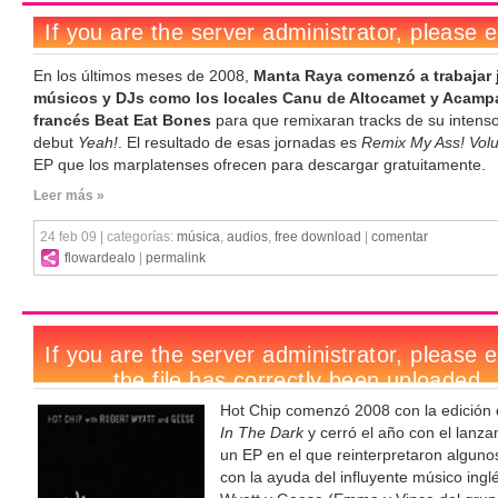
En los últimos meses de 2008,
Manta Raya comenzó a trabajar 
músicos y DJs como los locales Canu de Altocamet y Acampa
francés Beat Eat Bones
para que remixaran tracks de su intens
debut
Yeah!
. El resultado de esas jornadas es
Remix My Ass! Vol
EP que los marplatenses ofrecen para descargar gratuitamente.
Leer más »
24 feb 09 | categorías:
música
,
audios
,
free download
|
comentar
flowardealo
|
permalink
Hot Chip comenzó 2008 con la edición
In The Dark
y cerró el año con el lanz
un EP en el que reinterpretaron alguno
con la ayuda del influyente músico ingl