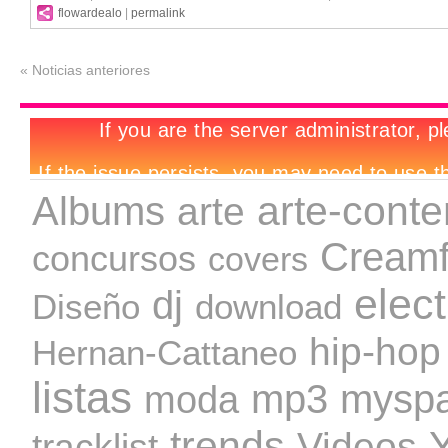
flowardealo
|
permalink
« Noticias anteriores
Albums
arte-cont
arte
Creamf
concursos
covers
elec
dj
download
Diseño
hip-hop
Hernan-Cattaneo
listas
mp3
mysp
moda
trends
Videos
tracklist