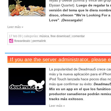
Wyatt y Geese (Emma y Vince del gru
Elysian Quartet).
Luego de regalar la
versión del tema que le diera nombre
disco, ofrecen “We’re Looking For a 
Love”
.
¡Descargalo!
Leer más »
17 feb 09 | categorías:
música
,
free download
|
comentar
flowardealo
|
permalink
La popularidad de Deadmau5 crece ca
más y la nueva aplicación para el iPhon
iPod Touch lanzada hace pocos días n
más que confirmar su éxito:
Deadmau5
Mix
es un app en el que los fanático
productor canadiense podrán remix
tracks más exitosos
.
Leer más »