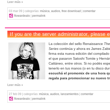
Leer más »
03 mar 09 | categorías:
música
,
audios
,
free download
|
comentar
flowardealo
|
permalink
La colección del sello Renaissance
The
Series
continúa y ahora es James Zabi
firma esta nueva edición del compilado
el que pasaron Satoshi Tomiie y Herná
Cattáneo, entre otros. Si no podés esp
tenerlo en tus manos (o en tu disco dur
escuchá el promomix de una hora q
regala para promocionar su nuevo t
Leer más »
27 feb 09 | categorías:
música
,
audios
,
lanzamientos
|
comentar
flowardealo
|
permalink