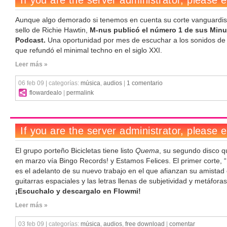
Aunque algo demorado si tenemos en cuenta su corte vanguardist
sello de Richie Hawtin,
M-nus publicó el número 1 de sus Min
Podcast.
Una oportunidad por mes de escuchar a los sonidos de 
que refundó el minimal techno en el siglo XXI.
Leer más »
06 feb 09 | categorías:
música
,
audios
|
1 comentario
flowardealo
|
permalink
El grupo porteño Bicicletas tiene listo
Quema
, su segundo disco q
en marzo vía Bingo Records! y Estamos Felices. El primer corte, “
es el adelanto de su nuevo trabajo en el que afianzan su amistad 
guitarras espaciales y las letras llenas de subjetividad y metáforas
¡Escuchalo y descargalo en Flowmi!
Leer más »
03 feb 09 | categorías:
música
,
audios
,
free download
|
comentar