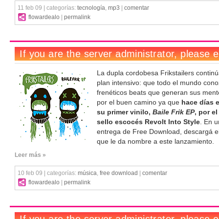
11 feb 09 | categorías:
tecnología
,
mp3
|
comentar
flowardealo
|
permalink
La dupla cordobesa Frikstailers contin
plan intensivo: que todo el mundo cono
frenéticos beats que generan sus ment
por el buen camino ya que
hace días 
su primer vinilo,
Baile Frik EP
, por e
sello escocés Revolt Into Style
. En 
entrega de Free Download, descargá el
que le da nombre a este lanzamiento.
Leer más »
10 feb 09 | categorías:
música
,
free download
|
comentar
flowardealo
|
permalink