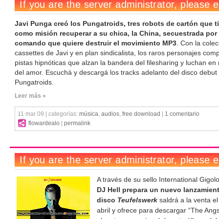
Javi Punga creó los Pungatroids, tres robots de cartón que t
como misión recuperar a su chica, la China, secuestrada por
comando que quiere destruir el movimiento MP3
. Con la cole
cassettes de Javi y en plan sindicalista, los raros personajes com
pistas hipnóticas que alzan la bandera del filesharing y luchan e
del amor. Escuchá y descargá los tracks adelanto del disco debut
Pungatroids.
Leer más »
11 mar 09 | categorías:
música
,
audios
,
free download
|
1 comentario
flowardealo
|
permalink
A través de su sello International Gigol
DJ Hell prepara un nuevo lanzamien
disco
Teufelswerk
saldrá a la venta e
abril y ofrece para descargar “The Angs