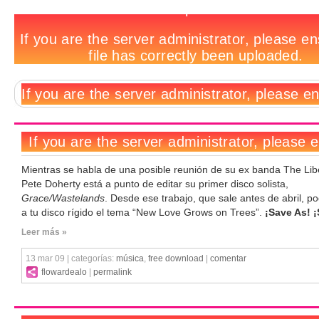
Free
Free
Free
Free
James
Free
Free
Los
Free
El
Free
Tags
Download:
Download:
Download:
Download:
Zabiela
Download:
Download:
fans
Download:
sello
Download:
Pete
Pungatroids
DJ
Le
tiene
Manta
Hot
de
Frikstailers
M-
Bicicletas
Doherty
Hell
Microkosmos
su
Raya
Chip
Deadmau5
-
nus,
-
-
-
-
compilado
-
-
pueden
Baile
gratis
11
New
The
Es
The
Remix
We’re
remixar
Frik
una
y
Love
Angst
un
Masters
My
Looking
sus
(Original
vez
20
Grows
hermoso
Series
Ass!
For
tracks
Mix)
por
on
verano
Vol.1
A
mes
Trees
lunar
lot
Of
Love
(Geese
mix)
Mientras se habla de una posible reunión de su ex banda The Libe
Pete Doherty está a punto de editar su primer disco solista,
Grace/Wastelands
. Desde ese trabajo, que sale antes de abril, p
a tu disco rígido el tema “New Love Grows on Trees”.
¡Save As! ¡
Leer más »
13 mar 09 | categorías:
música
,
free download
|
comentar
flowardealo
|
permalink