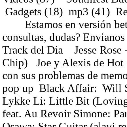
Gadgets (18)
mp3 (41)
Re
Estamos en versión beta
consultas, dudas? Envianos
Track del Dia
Jesse Rose 
Chip)
Joe y Alexis de Hot
con sus problemas de memo
pop up
Black Affair: Wil
Lykke Li: Little Bit (Lov
feat. Au Revoir Simone: Pa
Osawa: Star Guitar (alavi r