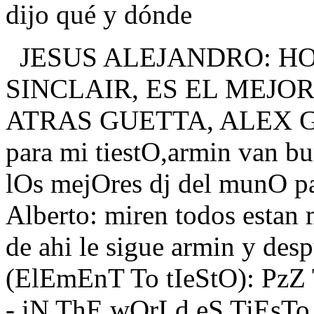
dijo qué y dónde
JESUS ALEJANDRO : H
SINCLAIR, ES EL MEJO
ATRAS GUETTA, ALEX 
para mi tiestO,armin van bu
lOs mejOres dj del munO pa
Alberto : miren todos estan 
de ahi le sigue armin y despu
(ElEmEnT To tIeStO) : PzZ
- iN ThE wOrLd eS TiE sT