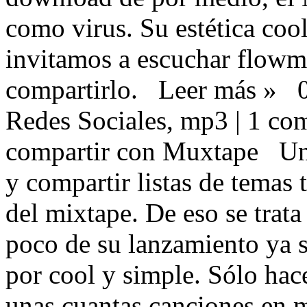
como virus . Su estética
cool
invitamos a escuchar
flowmi
compartirlo.
Leer más »
0
Redes Sociales ,
mp3 |
1 com
compartir con Muxtape
Un
y compartir listas de tema
del mixtape . De eso se trat
poco de su lanzamiento ya
por
cool y simple. Sólo hace
unas cuantas canciones en m