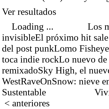
Ver resultados
Loading ...
Los 
invisible
El próximo hit sale
del post punk
Lomo Fisheye
toca indie rock
Lo nuevo de
remixado
Sky High, el nuev
West
RaveOnSnow: nieve en 
Sustentable
Vivi
< anteriores