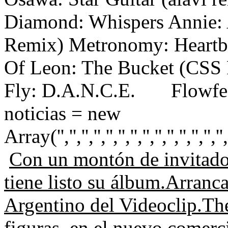
Diamond: Whispers
Annie:
Remix)
Metronomy: Heartb
Of Leon: The Bucket (CSS
Fly: D.A.N.C.E.
Flowf
noticias = new
Array('','','','','','','','','','','','','','','','',
Con un montón de invitado
tiene listo su álbum.
Arranca
Argentino del Videoclip.
The
figuras, en el nuevo comerc