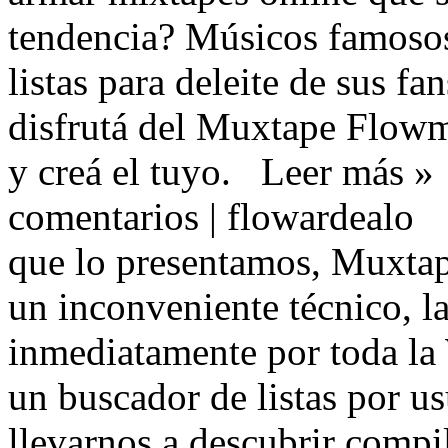
tendencia?
Músicos famosos
listas para deleite de sus fa
disfrutá del
Muxtape Flowmi 
y creá el tuyo.
Leer más 
comentarios |
flowardealo
que
lo presentamos ,
Muxta
un inconveniente técnico , l
inmediatamente por toda l
un buscador de listas por us
llevarnos a descubrir compil