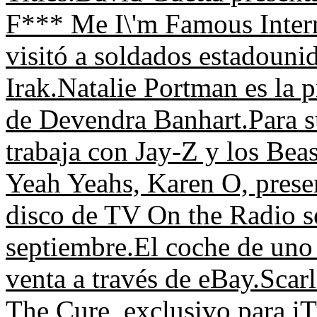
F*** Me I\'m Famous Intern
visitó a soldados estadouni
Irak.
Natalie Portman es la 
de Devendra Banhart.
Para 
trabaja con Jay-Z y los Bea
Yeah Yeahs, Karen O, prese
disco de TV On the Radio se
septiembre.
El coche de uno 
venta a través de eBay.
Scarl
The Cure, exclusivo para i