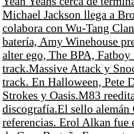
Yeah Yeahs cerca de termin
Michael Jackson llega a B
colabora con Wu-Tang Clan
batería, Amy Winehouse prep
alter ego, The BPA, Fatboy
track.
Massive Attack y Sno
track.
En Halloween, Pete D
Strokes y Oasis.
M83 reedita
discografía.
El sello alemán 
referencias.
Erol Alkan fue