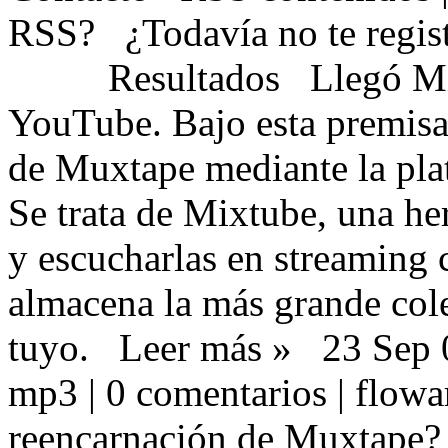
RSS?
¿ Todav í a no te regi
Resultados
Llegó M
YouTube . Bajo esta premisa
de
Muxtape mediante la pl
Se trata de
Mixtube , una he
y escucharlas en streaming 
almacena la más grande cole
tuyo.
Leer más »
23 Sep 
mp3 |
0 comentarios |
flow
reencarnación de Muxtape