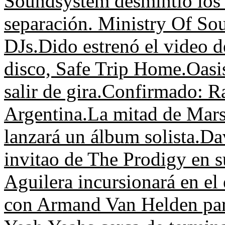
Soundsystem desmintió los
separación.
Ministry Of So
DJs.
Dido estrenó el video d
disco, Safe Trip Home.
Oasi
salir de gira.
Confirmado: Ra
Argentina.
La mitad de Mar
lanzará un álbum solista.
Dav
invitao de The Prodigy en s
Aguilera incursionará en el
con Armand Van Helden par