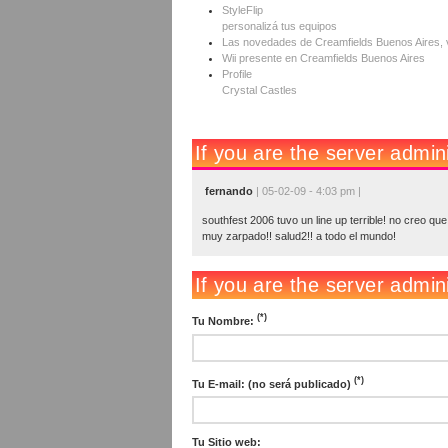
StyleFlip
personalizá tus equipos
Las novedades de Creamfields Buenos Aires, v
Wii presente en Creamfields Buenos Aires
Profile
Crystal Castles
fernando
| 05-02-09 - 4:03 pm |
southfest 2006 tuvo un line up terrible! no creo qu
muy zarpado!! salud2!! a todo el mundo!
(*)
Tu Nombre:
(*)
Tu E-mail: (no será publicado)
Tu Sitio web: