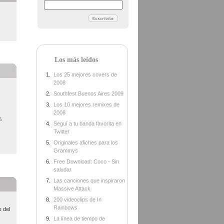
Los más leídos
Los 25 mejores covers de
2008
Southfest Buenos Aires 2009
Los 10 mejores remixes de
2008
&
Seguí a tu banda favorita en
Twitter
Originales afiches para los
Grammys
Free Download: Coco - Sin
saludar
Las canciones que inspiraron
Massive Attack
200 videoclips de In
Rainbows
e del
La línea de tiempo de