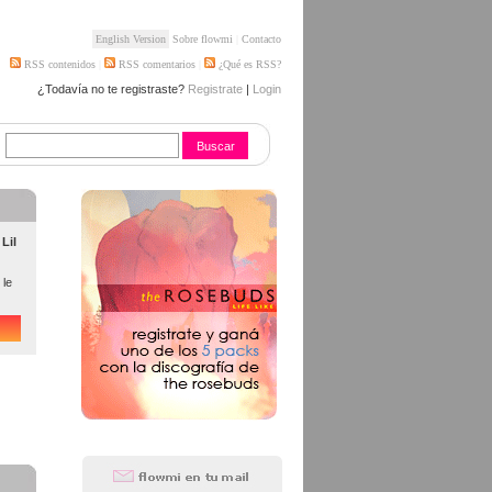
English Version
Sobre flowmi
|
Contacto
RSS contenidos
|
RSS comentarios
|
¿Qué es RSS?
¿Todavía no te registraste?
Registrate
|
Login
Lil
 le