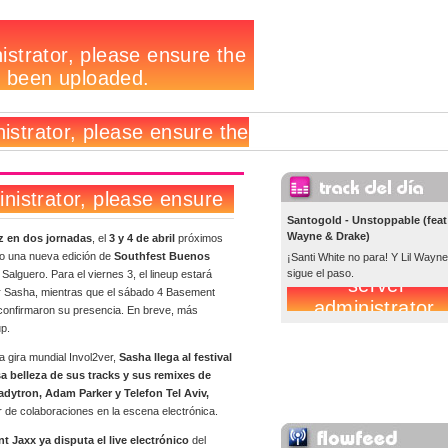
Santogold - Unstoppable (feat 
Wayne & Drake)
z en dos jornadas
, el
3 y 4 de abril
próximos
bo una nueva edición de
Southfest Buenos
¡Santi White no para! Y Lil Wayne
sigue el paso.
Salguero. Para el viernes 3, el lineup estará
 Sasha, mientras que el sábado 4 Basement
confirmaron su presencia. En breve, más
up.
a gira mundial Invol2ver,
Sasha llega al festival
a belleza de sus tracks y sus remixes de
dytron, Adam Parker y Telefon Tel Aviv,
 de colaboraciones en la escena electrónica.
 Jaxx ya disputa el live electrónico
del