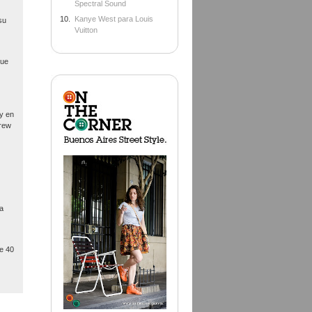
Spectral Sound
Kanye West para Louis
su
Vuitton
que
y en
drew
la
e 40