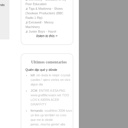
Poor Education
ndo
♫
Tiga & Madonna - Shoes
(Soulwax Production) (BBC
Radio 1 Rip)
♫
Extrawelt - Messy
Machinery
♫
Junior Boys - Hazel
listen to this >
Ultimos comentarios
Quién dijo qué y dónde
tefi
: sin duda lo mejor crystal
castles ! qiero verlos en vivo
algun dia
JCM
: ENTRE A ESA PAG
www.graffiticreator.net TOO
LOS K KIERN ACER
GRAFFITY
fernando
: southfest 2006 tuvo
un line up terrible! no creo
que me lo olvide
jamas..mucha gente! alta