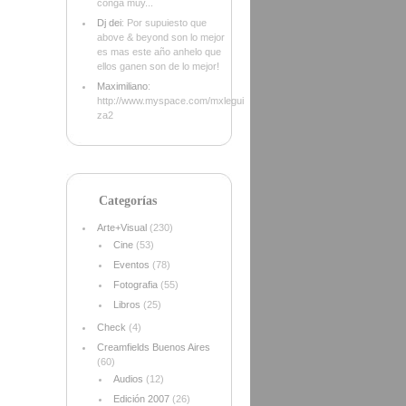
conga muy...
Dj dei
: Por supuiesto que
above & beyond son lo mejor
es mas este año anhelo que
ellos ganen son de lo mejor!
Maximiliano
:
http://www.myspace.com/mxlegui
za2
Categorías
Arte+Visual
(230)
Cine
(53)
Eventos
(78)
Fotografia
(55)
Libros
(25)
Check
(4)
Creamfields Buenos Aires
(60)
Audios
(12)
Edición 2007
(26)