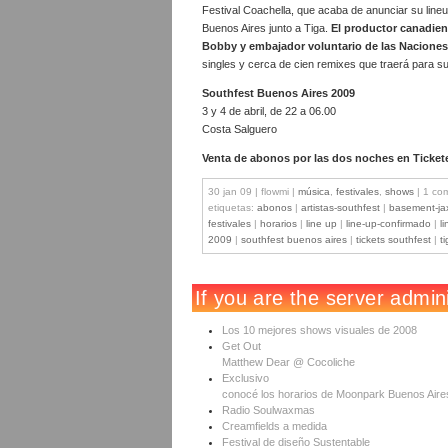
Festival Coachella, que acaba de anunciar su lineu
Buenos Aires junto a Tiga.
El productor canadiens
Bobby y embajador voluntario de las Nacione
singles y cerca de cien remixes que traerá para su
Southfest Buenos Aires 2009
3 y 4 de abril, de 22 a 06.00
Costa Salguero
Venta de abonos por las dos noches en Ticket
30 jan 09 | flowmi |
música
,
festivales
,
shows
| 1 co
etiquetas:
abonos
|
artistas-southfest
|
basement-ja
festivales
|
horarios
|
line up
|
line-up-confirmado
|
l
2009
|
southfest buenos aires
|
tickets southfest
|
t
Los 10 mejores shows visuales de 2008
Get Out
Matthew Dear @ Cocoliche
Exclusivo
conocé los horarios de Moonpark Buenos Aire
Radio Soulwaxmas
Creamfields a medida
Festival de diseño Sustentable