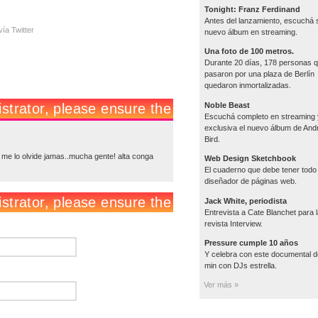
Tonight: Franz Ferdinand
Antes del lanzamiento, escuchá 
ía Twitter
nuevo álbum en streaming.
Una foto de 100 metros.
Durante 20 días, 178 personas 
pasaron por una plaza de Berlín
quedaron inmortalizadas.
Noble Beast
Escuchá completo en streaming 
exclusiva el nuevo álbum de An
Bird.
e me lo olvide jamas..mucha gente! alta conga
Web Design Sketchbook
El cuaderno que debe tener todo
diseñador de páginas web.
Jack White, periodista
Entrevista a Cate Blanchet para 
revista Interview.
Pressure cumple 10 años
Y celebra con este documental d
min con DJs estrella.
Ver más »