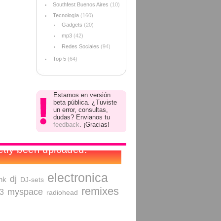
Southfest Buenos Aires
(10)
Tecnología
(160)
Gadgets
(20)
mp3
(42)
Redes Sociales
(94)
Top 5
(64)
Estamos en versión
beta pública. ¿Tuviste
un error, consultas,
dudas? Envianos tu
feedback
. ¡Gracias!
electronica
dj
nk
DJ-sets
remixes
myspace
3
radiohead