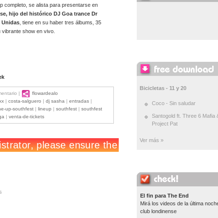
p completo, se alista para presentarse en
e, hijo del histórico DJ Goa trance Dr
s Unidas
, tiene en su haber tres álbums, 35
 vibrante show en vivo.
ek
Bicicletas - 11 y 20
mentario |
flowardealo
xx
|
costa-salguero
|
dj sasha
|
entradas
|
Coco - Sin saludar
ine-up-southfest
|
lineup
|
southfest
|
southfest
Santogold ft. Three 6 Mafia 
iga
|
venta-de-tickets
Project Pat
Ver más »
s
El fin para The End
Mirá los videos de la última noch
club londinense