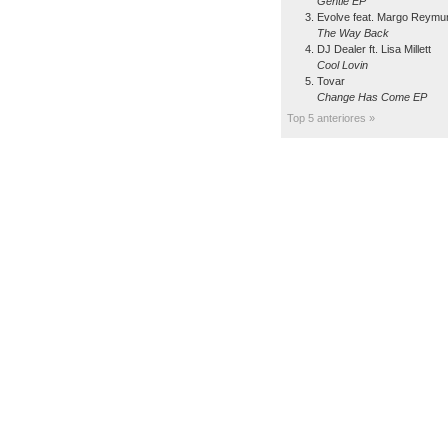
Gentle EP
Evolve feat. Margo Reymu
The Way Back
DJ Dealer ft. Lisa Millett
Cool Lovin
Tovar
Change Has Come EP
Top 5 anteriores »