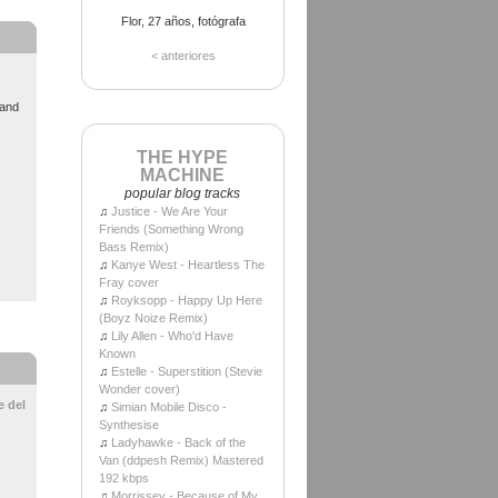
Flor, 27 años, fotógrafa
< anteriores
nand
THE HYPE
MACHINE
popular blog tracks
♫
Justice - We Are Your
Friends (Something Wrong
Bass Remix)
♫
Kanye West - Heartless The
Fray cover
♫
Royksopp - Happy Up Here
(Boyz Noize Remix)
♫
Lily Allen - Who'd Have
Known
♫
Estelle - Superstition (Stevie
Wonder cover)
e del
♫
Simian Mobile Disco -
Synthesise
♫
Ladyhawke - Back of the
Van (ddpesh Remix) Mastered
192 kbps
♫
Morrissey - Because of My