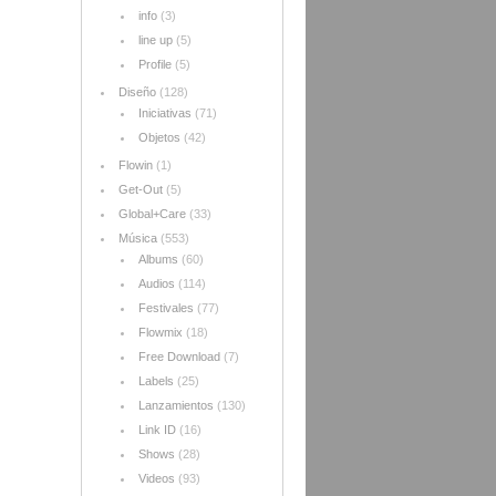
info
(3)
line up
(5)
Profile
(5)
Diseño
(128)
Iniciativas
(71)
Objetos
(42)
Flowin
(1)
Get-Out
(5)
Global+Care
(33)
Música
(553)
Albums
(60)
Audios
(114)
Festivales
(77)
Flowmix
(18)
Free Download
(7)
Labels
(25)
Lanzamientos
(130)
Link ID
(16)
Shows
(28)
Videos
(93)