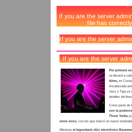
Southfest
Notas
Hay
Deja
Tags
Buenos
relacionadas:
1
un
Aires
comentario
comentario
2009
Por primera ve
se llevará a ca
Aires,
en Costa 
encabezado por
Jaxx y Tiga ya 
detalles del line
Como parte de l
con la poderos
Thom Yorke, La
entre otros
, con los que marcó un nuevo estándar
Mientras
el legendario dúo electrónico Basement