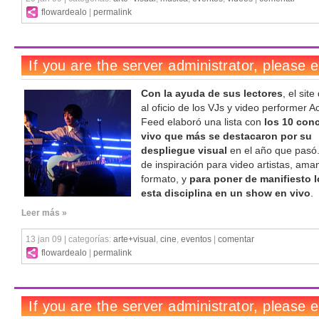
flowardealo
|
permalink
Con la ayuda de sus lectores
, el sit
al oficio de los VJs y video performer A
Feed elaboró una lista con
los 10 conc
vivo que más se destacaron por su
despliegue visual
en el año que pasó
de inspiración para video artistas, ama
formato, y
para poner de manifiesto lo
esta disciplina en un show en vivo
.
Leer más »
13 jan 09 | categorías:
arte+visual
,
cine
,
eventos
|
comentar
flowardealo
|
permalink