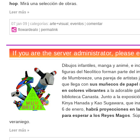
hop
. Mirá una selección de obras.
Leer más »
07 jan 09 | categorías:
arte+visual
,
eventos
|
comentar
flowardealo
|
permalink
Dibujos infantiles, manga y animé, e inc
figuras del Neolítico forman parte del i
de Mumbreeze, una pareja de artistas
que llega con
sus muñecos de papel
en colores vibrantes
a la adorable gal
biblioteca Canasta. Junto a la exposici
Kinya Hanada y Kao Sugawara, que ina
6 de enero,
habrá proyecciones en la
para esperar a los Reyes Magos
. Sú
veraniego.
Leer más »