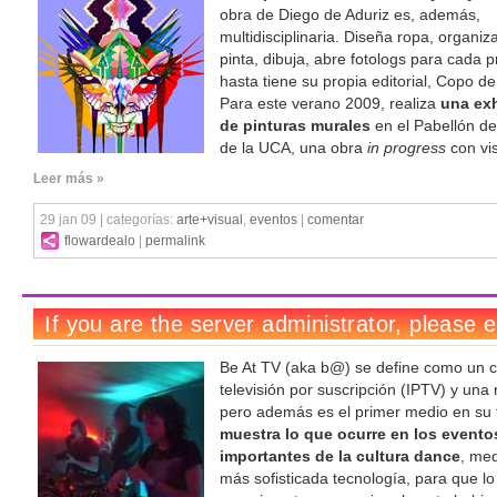
obra de Diego de Aduriz es, además,
multidisciplinaria. Diseña ropa, organiza
pinta, dibuja, abre fotologs para cada p
hasta tiene su propia editorial, Copo de
Para este verano 2009, realiza
una exh
de pinturas murales
en el Pabellón de
de la UCA, una obra
in progress
con vis
Leer más »
29 jan 09 | categorías:
arte+visual
,
eventos
|
comentar
flowardealo
|
permalink
Be At TV (aka b@) se define como un c
televisión por suscripción (IPTV) y una 
pero además es el primer medio en su 
muestra lo que ocurre en los event
importantes de la cultura dance
, med
más sofisticada tecnología, para que lo