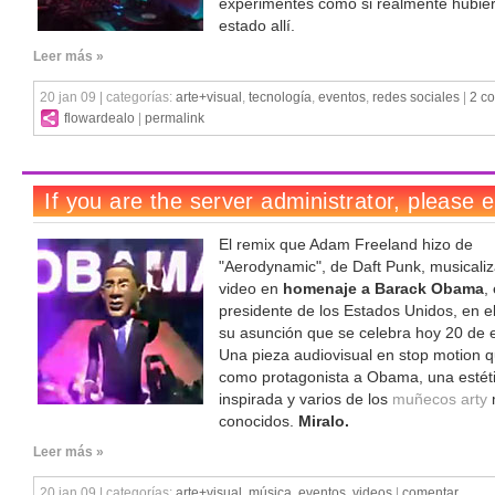
experimentes como si realmente hubie
estado allí.
Leer más »
20 jan 09 | categorías:
arte+visual
,
tecnología
,
eventos
,
redes sociales
|
2 c
flowardealo
|
permalink
El remix que Adam Freeland hizo de
"Aerodynamic", de Daft Punk, musicaliz
video en
homenaje a Barack Obama
,
presidente de los Estados Unidos, en e
su asunción que se celebra hoy 20 de 
Una pieza audiovisual en stop motion q
como protagonista a Obama, una estét
inspirada y varios de los
muñecos arty
conocidos.
Miralo.
Leer más »
20 jan 09 | categorías:
arte+visual
,
música
,
eventos
,
videos
|
comentar