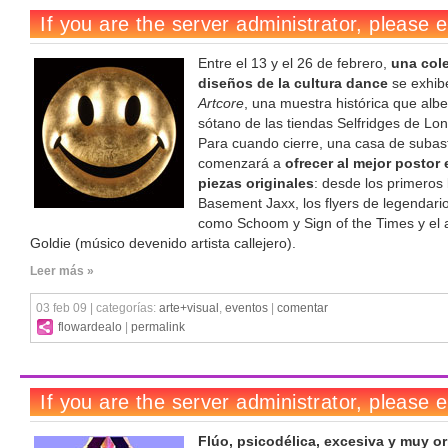
Entre el 13 y el 26 de febrero,
una col
diseños de la cultura dance
se exhib
Artcore
, una muestra histórica que albe
sótano de las tiendas Selfridges de Lon
Para cuando cierre, una casa de subas
comenzará a
ofrecer al mejor postor 
piezas originales
: desde los primeros
Basement Jaxx, los flyers de legendari
como Schoom y Sign of the Times y el 
Goldie (músico devenido artista callejero).
Leer más »
03 feb 09 | categorías:
arte+visual
,
eventos
|
comentar
flowardealo
|
permalink
Flúo, psicodélica, excesiva y muy or