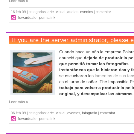
Leer más »
16 feb 09 | categorías:
arte+visual
,
audios
,
eventos
|
comentar
flowardealo
|
permalink
Cuando hace un año la empresa Polar
anunció que
dejaría de producir la pe
que permitió tomar las fotografías
instantáneas que la hicieron rica y 
se escucharon los
lamentos de sus fan
es el turno de soñar: The Impossible Pr
trabaja para volver a producir la pelí
original, y desempolvar las cámaras
.
Leer más »
06 feb 09 | categorías:
arte+visual
,
eventos
,
fotografia
|
comentar
flowardealo
|
permalink