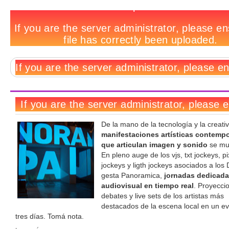
Get
Sonrie,
Artcore:
Get
Fiesta
Daft
Los
En
Arte
Get
Antony
Tags
Out:
regresan
subasta
Out:
en
Punk
10
la
inspirado
Out:
Hegarty
Panoramica
las
rave
Diego
pantalla,
vs.
mejores
era
en
Mumbreeze
en
@
Polaroid
de
como
Obama
shows
de
los
@
su
Fundación
Aduriz
si
visuales
MySpace,
Beastie
Canasta
perfil
Telefónica
@
estuvieras
de
¿cuánto
Boys
de
Puerto
ahí
2008
vale
artista
Madero
un
visual
autorretrato?
De la mano de la tecnología y la creativ
manifestaciones artísticas contemp
que articulan imagen y sonido
se mul
En pleno auge de los vjs, txt jockeys, pi
jockeys y ligth jockeys asociados a los
gesta Panoramica,
jornadas dedicadas
audiovisual en tiempo real
. Proyecci
debates y live sets de los artistas más
destacados de la escena local en un e
tres días. Tomá nota.