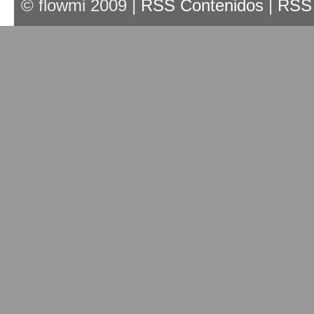
© flowmi 2009 |
RSS Contenidos
|
RSS 