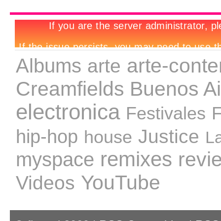
arte-cont
Albums
arte
Creamfields Buenos Ai
electronica
Festivales
F
Justice
hip-hop
house
L
remixes
revi
myspace
YouTube
Videos