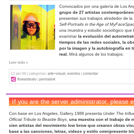
Convocados por una galería de Los An
grupo de 27 artistas contemporáneo
presentan sus trabajos alrededor de la
Self-Portraits in the Age of MyFaceSp
una muestra y estudio sociológico que
examinar
la evolución del autorretra
tiempos de las redes sociales, la ob
por la imagen y la autobiografía en 
real.
Mirá algunos de los trabajos.
Leer más »
12 jan 09 | categorías:
arte+visual
,
eventos
|
comentar
flowardealo
|
permalink
Con base en Los Angeles, Gallery 1988 presenta
Under The Influ
Official Tribute to Beastie Boys
,
una muestra con el trabajo de 
cien artistas del movimiento low brow que crearon obras vis
base a las canciones, letras, videos y estilo omnipresente trí