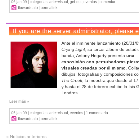
06 jan 09 | categorías:
arte+visual
,
get-out
,
eventos
|
comentar
flowardealo
|
permalink
Ante el inminente lanzamiento (20/01/
Crying Light
, su tercer álbum de estudi
banda, Antony Hegarty presenta
una
exposición con perturbadoras pieza
visuales creadas por él mismo
. Coll
dibujos, fotografías y composiciones c
The Creek
, la muestra que desde el 1
y hasta el 28 de febrero exhibe la Isis 
Londres.
Leer más »
05 jan 09 | categorías:
arte+visual
,
eventos
|
1 comentario
flowardealo
|
permalink
« Noticias anteriores