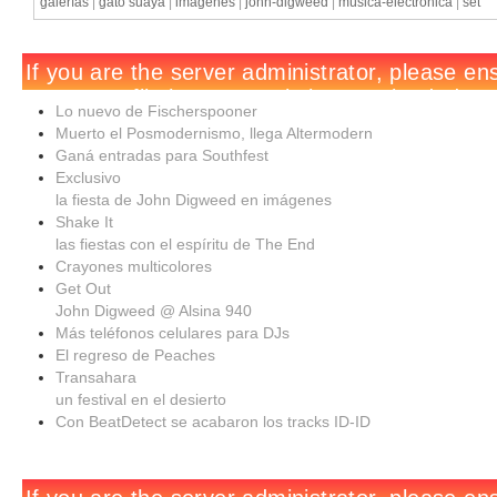
galerías
|
gato suaya
|
imágenes
|
john-digweed
|
música-electrónica
|
set
Lo nuevo de Fischerspooner
Muerto el Posmodernismo, llega Altermodern
Ganá entradas para Southfest
Exclusivo
la fiesta de John Digweed en imágenes
Shake It
las fiestas con el espíritu de The End
Crayones multicolores
Get Out
John Digweed @ Alsina 940
Más teléfonos celulares para DJs
El regreso de Peaches
Transahara
un festival en el desierto
Con BeatDetect se acabaron los tracks ID-ID