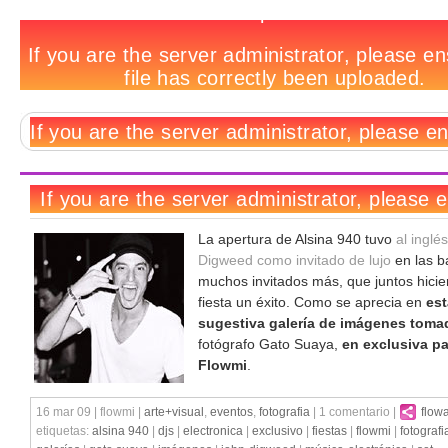
Exclusivo:
Notas
Hay
Deja
Tags
la
relacionadas:
1
un
fiesta
comentario
comentario
de
John
Digweed
en
imágenes
La apertura de Alsina 940 tuvo
al inglé
Digweed como invitado de lujo
en las b
muchos invitados más, que juntos hicie
fiesta un éxito. Como se aprecia en
est
sugestiva galería de imágenes toma
fotógrafo Gato Suaya,
en exclusiva pa
Flowmi
.
16 mar 09 | flowmi |
arte+visual
,
eventos
,
fotografia
| 1 comentario |
flow
etiquetas:
alsina 940
|
djs
|
electronica
|
exclusivo
|
fiestas
|
flowmi
|
fotografi