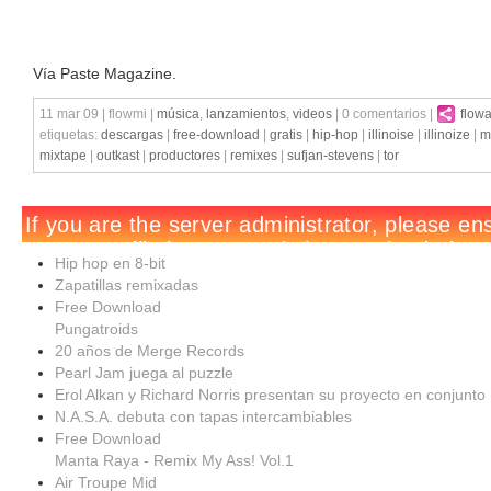
Vía Paste Magazine.
11 mar 09 | flowmi |
música
,
lanzamientos
,
videos
| 0 comentarios |
flow
etiquetas:
descargas
|
free-download
|
gratis
|
hip-hop
|
illinoise
|
illinoize
|
m
mixtape
|
outkast
|
productores
|
remixes
|
sufjan-stevens
|
tor
Hip hop en 8-bit
Zapatillas remixadas
Free Download
Pungatroids
20 años de Merge Records
Pearl Jam juega al puzzle
Erol Alkan y Richard Norris presentan su proyecto en conjunto
N.A.S.A. debuta con tapas intercambiables
Free Download
Manta Raya - Remix My Ass! Vol.1
Air Troupe Mid