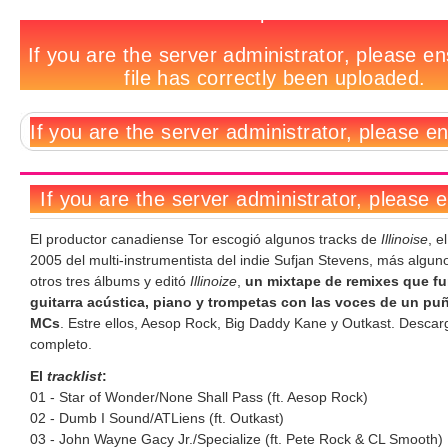
Sufjan
Notas
No
Deja
Tags
en
relacionadas:
hay
un
clave
comentarios
comentario
hip
hop
El productor canadiense Tor escogió algunos tracks de
Illinoise
, e
2005 del multi-instrumentista del indie Sufjan Stevens, más algun
otros tres álbums y editó
Illinoize
,
un mixtape de remixes que f
guitarra acústica, piano y trompetas con las voces de un pu
MCs
. Estre ellos, Aesop Rock, Big Daddy Kane y Outkast. Descar
completo.
El
tracklist
:
01 - Star of Wonder/None Shall Pass (ft. Aesop Rock)
02 - Dumb I Sound/ATLiens (ft. Outkast)
03 - John Wayne Gacy Jr./Specialize (ft. Pete Rock & CL Smooth)