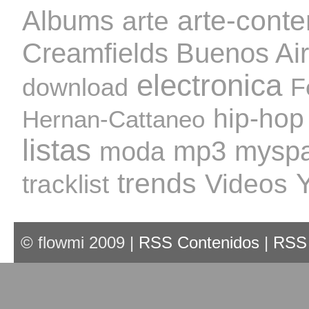
Albums
arte-cont
arte
Creamfields Buenos Ai
electronica
download
F
hip-hop
Hernan-Cattaneo
listas
mp3
mysp
moda
trends
Videos
tracklist
© flowmi 2009 |
RSS Contenidos
|
RSS 