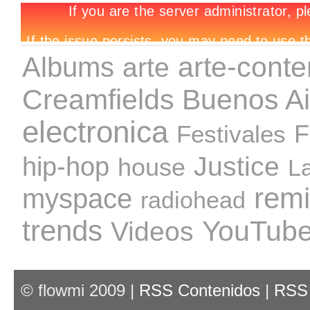
arte-cont
Albums
arte
Creamfields Buenos Ai
electronica
Festivales
F
Justice
hip-hop
house
L
rem
myspace
radiohead
trends
YouTub
Videos
© flowmi 2009 |
RSS Contenidos
|
RSS 