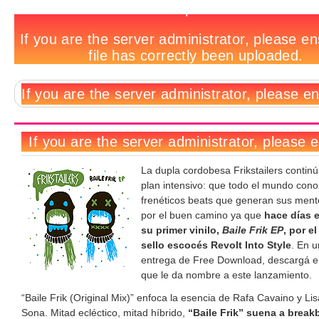
Free
Notas
No
Deja
Tags
Download:
relacionadas:
hay
un
Frikstailers
comentarios
comentario
-
Baile
Frik
(Original
Mix)
La dupla cordobesa Frikstailers contin
plan intensivo: que todo el mundo cono
frenéticos beats que generan sus ment
por el buen camino ya que
hace días 
su primer vinilo,
Baile Frik EP
, por e
sello escocés Revolt Into Style
. En 
entrega de Free Download, descargá el
que le da nombre a este lanzamiento.
“Baile Frik (Original Mix)” enfoca la esencia de Rafa Cavaino y Li
Sona. Mitad ecléctico, mitad híbrido,
“Baile Frik” suena a break