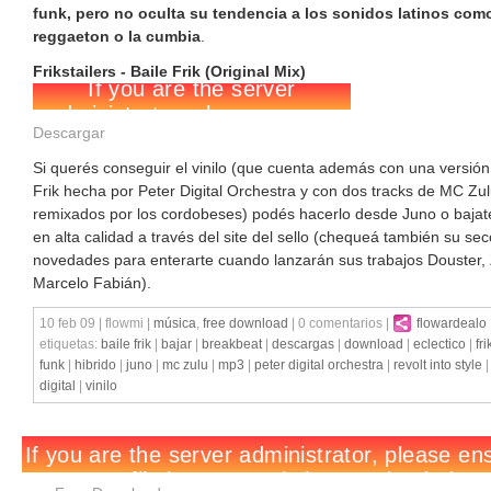
funk, pero no oculta su tendencia a los sonidos latinos como
reggaeton o la cumbia
.
Frikstailers - Baile Frik (Original Mix)
Descargar
Si querés conseguir el vinilo (que cuenta además con una versión
Frik hecha por Peter Digital Orchestra y con dos tracks de MC Zu
remixados por los cordobeses) podés hacerlo desde Juno o bajat
en alta calidad a través del site del sello (chequeá también su sec
novedades para enterarte cuando lanzarán sus trabajos Douster, 
Marcelo Fabián).
10 feb 09 | flowmi |
música
,
free download
| 0 comentarios |
flowardealo
etiquetas:
baile frik
|
bajar
|
breakbeat
|
descargas
|
download
|
eclectico
|
fri
funk
|
hibrido
|
juno
|
mc zulu
|
mp3
|
peter digital orchestra
|
revolt into style
digital
|
vinilo