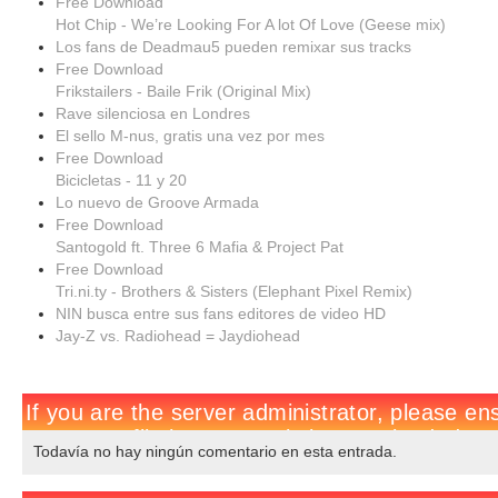
Free Download
Hot Chip - We’re Looking For A lot Of Love (Geese mix)
Los fans de Deadmau5 pueden remixar sus tracks
Free Download
Frikstailers - Baile Frik (Original Mix)
Rave silenciosa en Londres
El sello M-nus, gratis una vez por mes
Free Download
Bicicletas - 11 y 20
Lo nuevo de Groove Armada
Free Download
Santogold ft. Three 6 Mafia & Project Pat
Free Download
Tri.ni.ty - Brothers & Sisters (Elephant Pixel Remix)
NIN busca entre sus fans editores de video HD
Jay-Z vs. Radiohead = Jaydiohead
Todavía no hay ningún comentario en esta entrada.