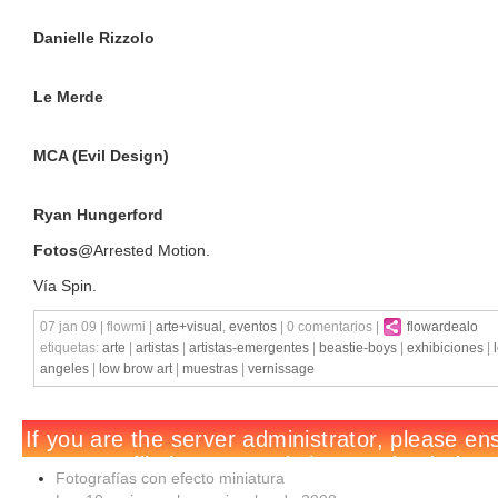
Danielle Rizzolo
Le Merde
MCA (Evil Design)
Ryan Hungerford
Fotos
@Arrested Motion.
Vía Spin.
07 jan 09 | flowmi |
arte+visual
,
eventos
| 0 comentarios |
flowardealo
etiquetas:
arte
|
artistas
|
artistas-emergentes
|
beastie-boys
|
exhibiciones
|
angeles
|
low brow art
|
muestras
|
vernissage
Fotografías con efecto miniatura