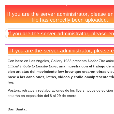
Arte
Notas
No
Deja
Tags
inspirado
relacionadas:
hay
un
en
comentarios
comentario
los
Beastie
Boys
Con base en Los Angeles, Gallery 1988 presenta
Under The Influ
Official Tribute to Beastie Boys
,
una muestra con el trabajo de 
cien artistas del movimiento low brow que crearon obras vis
base a las canciones, letras, videos y estilo omnipresente trí
hop
.
Pósters, retratos y reelaboraciones de los flyers, todos de edición 
estarán en exposición del 8 al 29 de enero.
Dan Santat