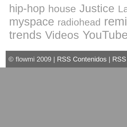
Justice
hip-hop
house
L
rem
myspace
radiohead
trends
YouTub
Videos
© flowmi 2009 |
RSS Contenidos
|
RSS 