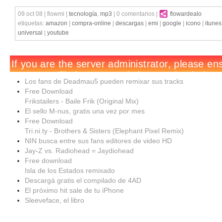
09 oct 08 | flowmi |
tecnología
,
mp3
| 0 comentarios |
flowardealo
etiquetas:
amazon
|
compra-online
|
descargas
|
emi
|
google
|
icono
|
itunes
universal
|
youtube
Los fans de Deadmau5 pueden remixar sus tracks
Free Download
Frikstailers - Baile Frik (Original Mix)
El sello M-nus, gratis una vez por mes
Free Download
Tri.ni.ty - Brothers & Sisters (Elephant Pixel Remix)
NIN busca entre sus fans editores de video HD
Jay-Z vs. Radiohead = Jaydiohead
Free download
Isla de los Estados remixado
Descargá gratis el compilado de 4AD
El próximo hit sale de tu iPhone
Sleeveface, el libro