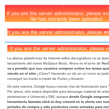
Descargá
Notas
No
Deja
Tags
música
relacionadas:
hay
un
vía
comentarios
comentario
YouTube
La alianza plataformas de Internet-sellos discográficos no se detu
lanzamiento del nuevo MySpace Music. Ahora es el turno de
You
va a permitir que sus usuarios compren online los temas que
viendo en el sitio
¿Cómo? Haciendo un clic en un ícono se podr
conseguir los tracks a través de iTunes y Amazon.
De esta manera, Google busca nuevas vías de financiación para
Por ahora, sólo estará disponible para descargar material de arti
pertenezcan a Universal y EMI, aunque
desde Google aseguran
herramienta llamada
click-to-buy
crecerá en la oferta con nu
portales de compra y más productos como entradas para reci