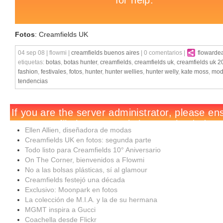
Fotos
: Creamfields UK
04 sep 08 | flowmi |
creamfields buenos aires
| 0 comentarios |
flowarde
etiquetas:
botas
,
botas hunter
,
creamfields
,
creamfields uk
,
creamfields uk 2
fashion
,
festivales
,
fotos
,
hunter
,
hunter wellies
,
hunter welly
,
kate moss
,
mo
tendencias
Ellen Allien, diseñadora de modas
Creamfields UK en fotos: segunda parte
Todo listo para Creamfields 10° Aniversario
On The Corner, bienvenidos a Flowmi
No a las bolsas plásticas, sí al glamour
Creamfields festejó una década
Exclusivo: Moonpark en fotos
La colección de M.I.A. y la de su hermana
MGMT inspira a Gucci
Coachella desde Flickr