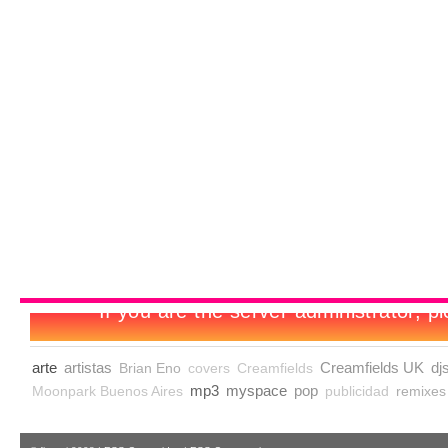
arte
artistas
Creamfields UK
dj
Brian Eno
covers
Creamfields
mp3
myspace
pop
Moonpark Buenos Aires
publicidad
remixes