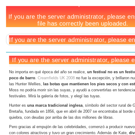
Estilo
Notas
No
Deja
Tags
Creamfields
relacionadas:
hay
un
UK
comentarios
comentario
No importa en qué época del año se realice,
un festival no es un festi
poco de barro
.
Creamfields UK 2008
no fue la excepción, y brillaron 
las Hunter Wellies,
las botas que mantienen los pies secos y con est
Moss no podría morir sin las suyas, y ayudó a convertirlas en tendencia
festivales. Mirá la galería de fotos, y elegí las tuyas.
Hunter es
una marca tradicional inglesa
, símbolo del sector rural de 
Bretaña, fundada en 1856, que en abril de 2007 se encontraba al borde 
quiebra, con deudas por arriba de las dos millones de libras.
Pero gracias al empujón de las celebridades, comenzó a producir nuev
con colores atractivos y tuvo un gran crecimiento. Además de Kate,
di