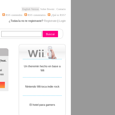
English Version
Sobre flowmi
|
Contacto
RSS contenidos
|
RSS comentarios
|
¿Qué es RSS?
¿Todavía no te registraste?
Registrate
|
Login
feat.
Un theremin hecho en base a
al
Wii
mas
Nintendo Wii toca indie rock
El hotel para gamers