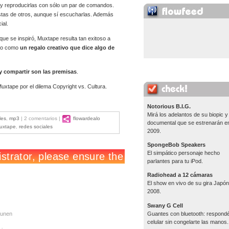
y reproducirlas con sólo un par de comandos.
istas de otros, aunque sí escucharlas. Además
ial.
ue se inspiró, Muxtape resulta tan exitoso a
mpo como
un regalo creativo que dice algo de
 y compartir son las premisas
.
xtape por el dilema Copyright vs. Cultura.
Notorious B.I.G.
Mirá los adelantos de su biopic y
les
,
mp3
| 2 comentarios |
flowardealo
documental que se estrenarán e
uxtape
,
redes sociales
2009.
SpongeBob Speakers
El simpático personaje hecho
parlantes para tu iPod.
Radiohead a 12 cámaras
El show en vivo de su gira Japón
2008.
Swany G Cell
Guantes con bluetooth: respondé
 unen
celular sin congelarte las manos.