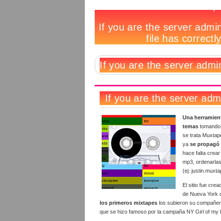
Crear
Notas
Hay
Deja
Tags
y
relacionadas:
2
un
compartir
comentarios
comentario
con
Muxtape
Una herramient
temas
tomando 
se trata Muxtap
ya
se propagó 
hace falta crea
mp3, ordenarlas 
(ej: justin.muxt
El sitio fue cre
de Nueva York q
los primeros mixtapes
los subieron su compañer
que se hizo famoso por la campaña NY Girl of my