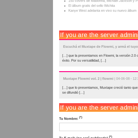
150 covers de Madonna, Michael Jackson y P
El álbum gratis del sello Wichita
Kanye West adelanta en vivo su nuevo álbum
Escuchá el Muxtape de Flowmi, y armá el tuyo
[…] que la presentamos en Flowmi, la versión 2.0 d
éxito. Por su versatilidad, […]
Muxtape Flowmi vol. 2 | flowmi
| 04-06-08 - 12:
[…] que lo presentamos, Muxtape creció tanto que 
se difundió […]
(*)
Tu Nombre:
(*)
Tu E-mail: (no será publicado)