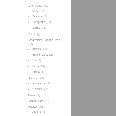
Arte+Visual
(207)
Cine
(47)
Eventos
(64)
Fotografia
(52)
Libros
(23)
Check
(4)
Creamfields Buenos Aires
(60)
Audios
(12)
Edición 2007
(26)
info
(3)
line up
(5)
Profile
(5)
Diseño
(120)
Iniciativas
(68)
Objetos
(37)
Flowin
(1)
Global+Care
(29)
Música
(491)
Albums
(57)