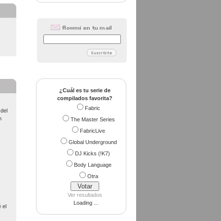
¿Cuál es tu serie de
compilados favorita?
Fabric
 del
n
The Master Series
FabricLive
Global Underground
DJ Kicks (!K7)
Body Language
Otra
Ver resultados
Loading ...
 el