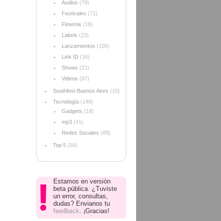
Audios
(79)
Festivales
(71)
Flowmix
(18)
Labels
(23)
Lanzamientos
(105)
Link ID
(16)
Shows
(21)
Videos
(87)
Southfest Buenos Aires
(10)
Tecnología
(149)
Gadgets
(18)
mp3
(41)
Redes Sociales
(89)
Top 5
(56)
Estamos en versión
beta pública. ¿Tuviste
un error, consultas,
dudas? Envianos tu
feedback
. ¡Gracias!