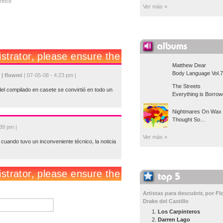
rince
Ver más »
Matthew Dear
Body Language Vol.7
 | flowmi
| 07-05-08 - 4:23 pm |
The Streets
el compilado en casete se convirtió en todo un
Everything is Borro
Nightmares On Wax
Thought So…
39 pm |
Ver más »
cuando tuvo un inconveniente técnico, la noticia
Artistas para descubrir, por Fl
Drake del Castillo
Los Carpinteros
Darren Lago