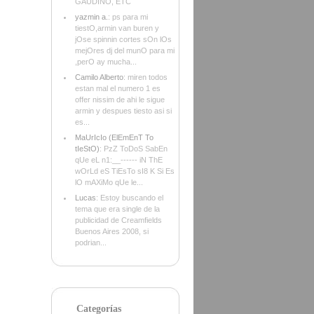
GAUDINO, ETC
yazmin a.
: ps para mi
tiestO,armin van buren y
jOse spinnin cortes sOn lOs
mejOres dj del munO para mi
,perO ay mucha...
Camilo Alberto
: miren todos
estan mal el numero 1 es
offer nissim de ahi le sigue
armin y despues tiesto asi si
es...
MaUrIcIo (ElEmEnT To
tIeStO)
: PzZ ToDoS SabEn
qUe eL n1:__------ iN ThE
wOrLd eS TiEsTo sI8 K Si Es
lO mAXiMo qUe le...
Lucas
: Estoy buscando el
tema que era single de la
publicidad de Creamfields
Buenos Aires 2008, si
podrian...
Categorías