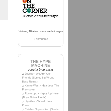
Viviana, 18 años, asesora de imagen
< anteriores
THE HYPE
MACHINE
popular blog tracks
♫
Justice - We Are Your
Friends (Something Wrong
Bass Remix)
♫
Kanye West - Heartless The
Fray cover
♫
Royksopp - Happy Up Here
(Boyz Noize Remix)
♫
Lily Allen - Who'd Have
Known
♫
Estelle - Superstition (Stevie