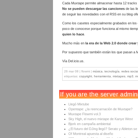
Cada Muxtape permite almacenar hasta 12 tracks 
No se pueden descargar las canciones
de las l
de seguir las novedades con el RSS en su blog ofic
Como los casetes especialmente grabados en los q
poco de conocese porque funciona al mismo tie
quien lo hace
.
Mucho más en
la era de la Web 2.0 donde crear
Por supuesto que también están los que pasan a Mu
Vía Del.icio.us.
26 mar 08 | flowmi |
música
,
tecnología
,
redes socia
etiquetas:
copyright
,
herramienta
,
mixtapes
,
mp3
,
m
Llegó Mixtube
Opentape: ¿la reencarnación de Muxtape?
Muxtape Flowmi vol.3
Sky High, el nuevo mixtape de Kanye West
Bjork en campaña ambiental
¿El futuro del DJing llegó? Serato y Ableton se
Of Montreal apuesta al diseño