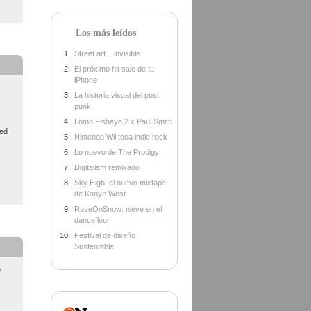
Los más leídos
Street art... invisible
El próximo hit sale de tu
iPhone
La historia visual del post
punk
Lomo Fisheye 2 x Paul Smith
wed
Nintendo Wii toca indie rock
Lo nuevo de The Prodigy
Digitalism remixado
Sky High, el nuevo mixtape
de Kanye West
RaveOnSnow: nieve en el
dancefloor
Festival de diseño
Sustentable
o