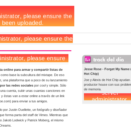
Jesse Rose - Forget My Name (
a online para armar y compartir listas de
Hot Chip)
como base la subcultura del mixtape. De eso
Joe y Alexis de Hot Chip ayudan 
e, una plataforma que a poco de su lanzamiento
productor house con sus proble
por las redes sociales
por
cool
y simple. Sólo
de memoria.
r una cuenta, subir unas cuantas canciones en
y éstas van a estar online a través de un link
ape.com) para enviar a tus amigos.
ado por Justin Ouellette, un fotógrafo y diseñador
ue forma parta del staff de Vimeo. Mientras que
o Jakob Lodwick y Patrick Moberg, el mismo
 Dreams.