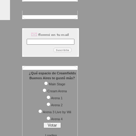
¿Qué espacio de Creamfields
Buenos Aires te gustó más?
Main Stage
Cream Arena
Arena 1
Arena 2
Arena 3 Live by Wii
Arena 4
Ver resultados
Loading ...