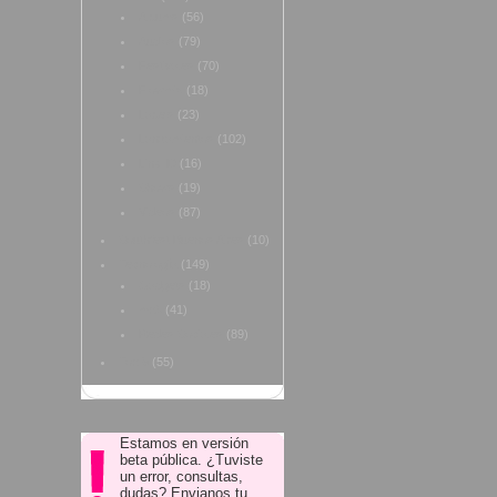
Albums
(56)
Audios
(79)
Festivales
(70)
Flowmix
(18)
Labels
(23)
Lanzamientos
(102)
Link ID
(16)
Shows
(19)
Videos
(87)
Southfest Buenos Aires
(10)
Tecnología
(149)
Gadgets
(18)
mp3
(41)
Redes Sociales
(89)
Top 5
(55)
Estamos en versión
beta pública. ¿Tuviste
un error, consultas,
dudas? Envianos tu