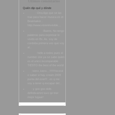
Ultimos comentarios
Quién dijo qué y dónde
Marxs
: Otra App que se las
trae para hacer musica es el
Beatmaker...
http://www.visioninvisible....
Maximiliano
: Bueno, No tengo
palabras para expresar lo
vivido en Bs. As. soy de
cordoba primera ves que voy
al...
patrick
: hello a todos pues el
number one ya se sabe quien
es el unico incomparable
TIESTO the best of the world
cin
: kiero..kiero....!!!!!!!!ecesit
o saber si hay cream 2009
punta del este!!!...es q me
voy a tener q escapar del...
tay
: y goo goo dolls
definitivamnt tuvo qe tner
mejor lugaar!