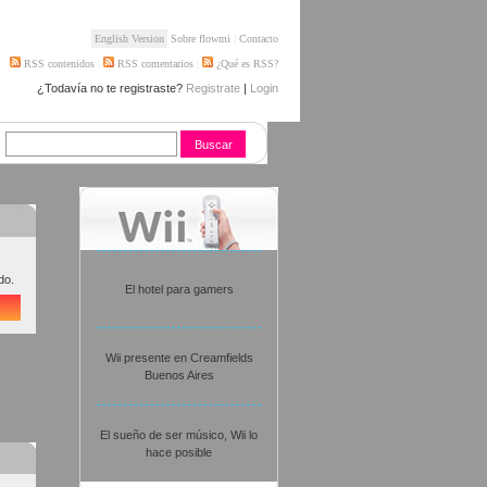
English Version
Sobre flowmi
|
Contacto
RSS contenidos
|
RSS comentarios
|
¿Qué es RSS?
¿Todavía no te registraste?
Registrate
|
Login
do.
El hotel para gamers
Wii presente en Creamfields
Buenos Aires
El sueño de ser músico, Wii lo
hace posible