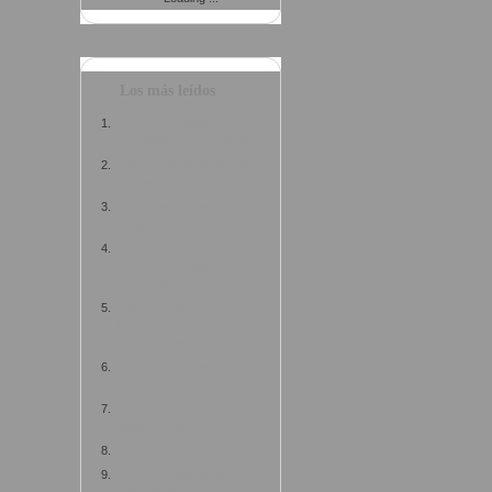
Los más leídos
Creamfields Buenos Aires en
imágenes: primera entrega
Creamfields Buenos Aires en
imágenes: segunda entrega
Creamfields Buenos Aires en
imágenes: tercera entrega
Las novedades de
Creamfields Buenos Aires,
vía Twitter
Gustavo Cerati junto a
Bajofondo en Creamfields
Buenos Aires
Creamfields Buenos Aires by
On The Corner
Wii presente en Creamfields
Buenos Aires
Graffitis tejidos
5 artistas nuevos, 5 álbums