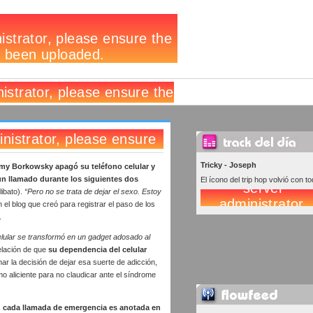
Tricky - Joseph
my Borkowsky apagó su teléfono celular y
un llamado durante los siguientes dos
El ícono del trip hop volvió con to
ibato).
“Pero no se trata de dejar el sexo. Estoy
n el blog que creó para registrar el paso de los
.
elular se transformó en un gadget adosado al
velación de que
su dependencia del celular
mar la decisión de dejar esa suerte de adicción,
omo aliciente para no claudicar ante el síndrome
,
cada llamada de emergencia es anotada en