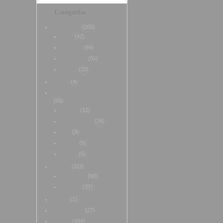
Categorías
Arte+Visual
(205)
Cine
(47)
Eventos
(64)
Fotografia
(51)
Libros
(22)
Check
(4)
Creamfields Buenos Aires
(60)
Audios
(12)
Edición 2007
(26)
info
(3)
line up
(5)
Profile
(5)
Diseño
(119)
Iniciativas
(68)
Objetos
(37)
Flowin
(1)
Global+Care
(27)
Música
(484)