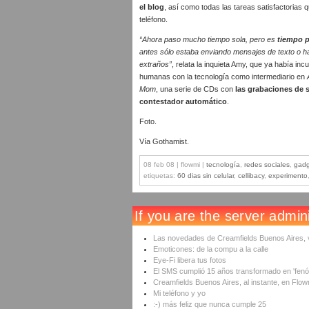
el blog
, así como todas las tareas satisfactorias 
teléfono.
“Ahora paso mucho tiempo sola, pero es
tiempo p
antes sólo estaba enviando mensajes de texto o ha
extraños”
, relata la inquieta Amy, que ya había in
humanas con la tecnología como intermediario en
Mom
, una serie de CDs con
las grabaciones de
contestador automático
.
Foto.
Vía Gothamist.
08 feb 08 | flowmi |
tecnología
,
redes sociales
,
gadg
etiquetas:
60 dias sin celular
,
cellibacy
,
experimento
Las novedades de Creamfields Buenos Aires, v
Emoticones: de la compu a la calle
Eye-Fi libera tus fotos
El SMS cumplió 15 años transformado en 'fenó
Creamfields Buenos Aires, al instante, en Flow
Mi teléfono y yo
:-) más feliz que nunca cumple 25