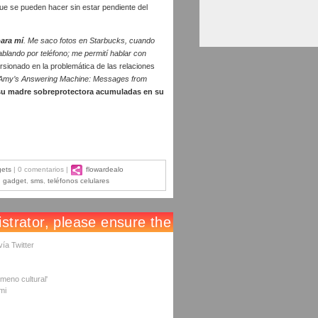
que se pueden hacer sin estar pendiente del
ara mí
. Me saco fotos en Starbucks, cuando
blando por teléfono; me permití hablar con
cursionado en la problemática de las relaciones
Amy’s Answering Machine: Messages from
 su madre sobreprotectora acumuladas en su
ets
| 0 comentarios |
flowardealo
,
gadget
,
sms
,
teléfonos celulares
ía Twitter
meno cultural'
mi