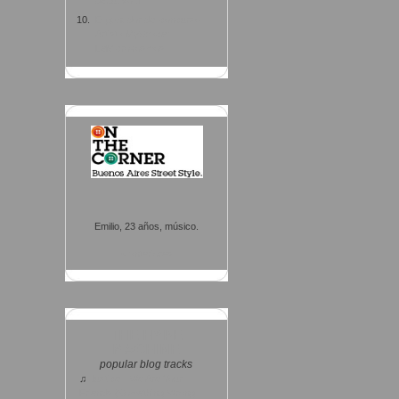
debut vol.II
El ganador del concurso
Artista MySpace:
LeMicrokosmos
Emilio, 23 años, músico.
< anteriores
THE HYPE
MACHINE
popular blog tracks
♫
Justice - We Are Your
Friends (Something Wrong