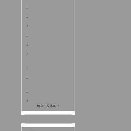
Bass Remix)
♫
Kanye West - Heartless The
Fray cover
♫
Royksopp - Happy Up Here
(Boyz Noize Remix)
♫
Lily Allen - Who'd Have
Known
♫
Estelle - Superstition (Stevie
Wonder cover)
♫
Simian Mobile Disco -
Synthesise
♫
Ladyhawke - Back of the
Van (ddpesh Remix) Mastered
192 kbps
♫
Morrissey - Because of My
Poor Education
♫
Tiga & Madonna - Shoes
(Soulwax Production) (BBC
Radio 1 Rip)
♫
Extrawelt - Messy
Machinery
♫
Junior Boys - Hazel
listen to this >