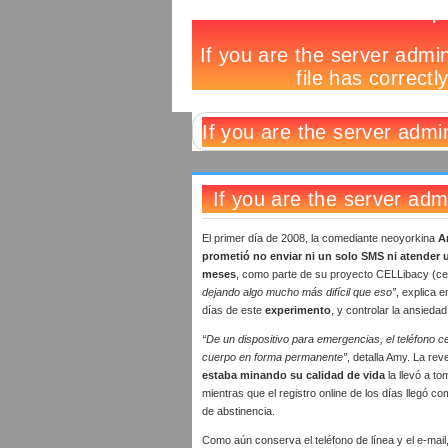
60
Notas
No
Deja
días
relacionadas:
hay
un
sin
comentarios
comentario
celular
El primer día de 2008, la comediante neoyorkina
A
prometió no enviar ni un solo SMS ni atender 
meses
, como parte de su proyecto CELLibacy (cel
dejando algo mucho más difícil que eso”
, explica e
días de este
experimento
, y controlar la ansiedad
“De un dispositivo para emergencias, el teléfono c
cuerpo en forma permanente”
, detalla Amy. La re
estaba minando su calidad de vida
la llevó a to
mientras que el registro online de los días llegó c
de abstinencia.
Como aún conserva el teléfono de línea y el e-mail