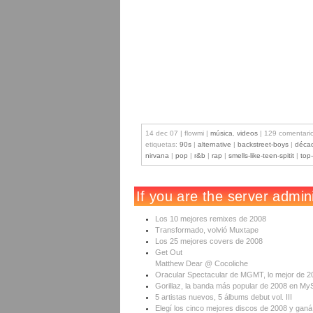
14 dec 07 | flowmi |
música
,
videos
| 129 comentari
etiquetas:
90s
|
alternative
|
backstreet-boys
|
déca
nirvana
|
pop
|
r&b
|
rap
|
smells-like-teen-spitit
|
top
Los 10 mejores remixes de 2008
Transformado, volvió Muxtape
Los 25 mejores covers de 2008
Get Out
Matthew Dear @ Cocoliche
Oracular Spectacular de MGMT, lo mejor de 2
Gorillaz, la banda más popular de 2008 en M
5 artistas nuevos, 5 álbums debut vol. III
Elegí los cinco mejores discos de 2008 y gan