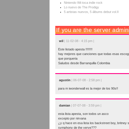
Nintendo Wii toca indie rock
Lo nuevo de The Prodigy
5 artistas nuevos, 5 álbums debut vol.II
wil
| 11-02-08 - 4:15 pm |
Este listado apesta !!!!!!!!
hay mejores que canciones que todas esas escog
que porqueria
Saludos desde Barranquilla Colombia
agustin
| 06-07-08 - 2:58 pm |
para m iwonderwall es la mejor de los 90s!!
damian
| 07-07-08 - 3:59 pm |
esta lista apesta, son todos un asco
excepto por nirvana
¿y q hace en esa lista los backstreet boy, britney
symphony de the verve???