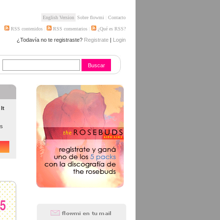
English Version
Sobre flowmi
|
Contacto
RSS contenidos
|
RSS comentarios
|
¿Qué es RSS?
¿Todavía no te registraste?
Registrate
|
Login
It
os