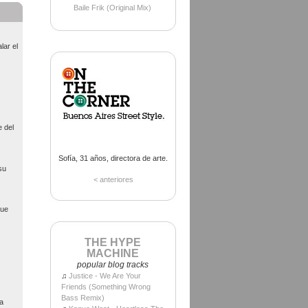
Baile Frik (Original Mix)
lar el
e del
Sofía, 31 años, directora de arte.
su
< anteriores
que
THE HYPE
MACHINE
popular blog tracks
♫
Justice - We Are Your
Friends (Something Wrong
Bass Remix)
la