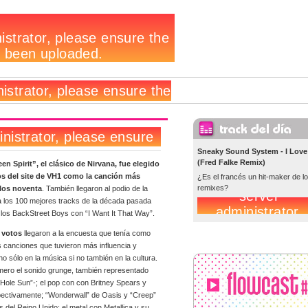
Sneaky Sound System - I Love 
(Fred Falke Remix)
en Spirit”, el clásico de Nirvana, fue elegido
os del site de VH1 como la canción más
¿Es el francés un hit-maker de l
remixes?
los noventa
. También llegaron al podio de la
 a los 100 mejores tracks de la década pasada
los BackStreet Boys con “I Want It That Way”.
 votos
llegaron a la encuesta que tenía como
las canciones que tuvieron más influencia y
o sólo en la música si no también en la cultura.
mero el sonido grunge, también representado
ole Sun”-; el pop con con Britney Spears y
ectivamente; “Wonderwall” de Oasis y “Creep”
 del Reino Unido; el metal con Metallica y su