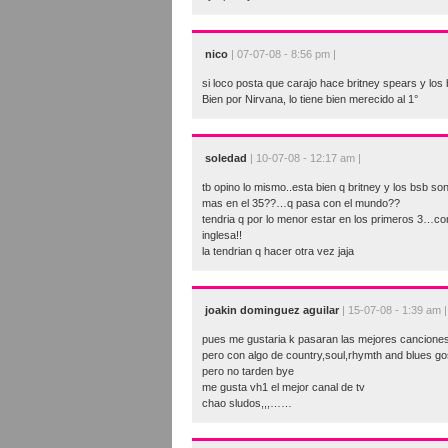
nico
| 07-07-08 - 8:56 pm |
si loco posta que carajo hace britney spears y los 
Bien por Nirvana, lo tiene bien merecido al 1°
soledad
| 10-07-08 - 12:17 am |
tb opino lo mismo..esta bien q britney y los bsb so
mas en el 35??…q pasa con el mundo??
tendria q por lo menor estar en los primeros 3…c
inglesa!!
la tendrian q hacer otra vez jaja
joakin dominguez aguilar
| 15-07-08 - 1:39 am |
pues me gustaria k pasaran las mejores canciones 
pero con algo de country,soul,rhymth and blues go
pero no tarden bye
me gusta vh1 el mejor canal de tv
chao sludos,,,……