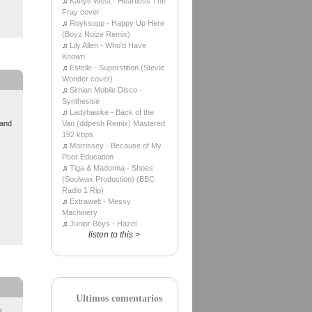
♫
Kanye West - Heartless The
Fray cover
♫
Royksopp - Happy Up Here
(Boyz Noize Remix)
♫
Lily Allen - Who'd Have
Known
♫
Estelle - Superstition (Stevie
Wonder cover)
♫
Simian Mobile Disco -
Synthesise
♫
Ladyhawke - Back of the
nand
Van (ddpesh Remix) Mastered
192 kbps
♫
Morrissey - Because of My
Poor Education
♫
Tiga & Madonna - Shoes
(Soulwax Production) (BBC
Radio 1 Rip)
♫
Extrawelt - Messy
Machinery
♫
Junior Boys - Hazel
listen to this >
Ultimos comentarios
o