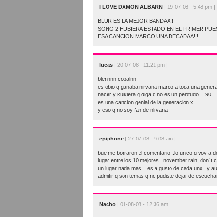
I LOVE DAMON ALBARN
| 19-07-08 - 5:48 pm |
BLUR ES LA MEJOR BANDAA!!
SONG 2 HUBIERA ESTADO EN EL PRIMER PUE
ESA CANCION MARCO UNA DECADAA!!!
lucas
| 20-07-08 - 11:21 pm |
biennnn cobainn
es obio q ganaba nirvana marco a toda una genera
hacer y kulkiera q diga q no es un pelotudo… 90 =
es una cancion genial de la generacion x
y eso q no soy fan de nirvana
epiphone
| 27-07-08 - 9:08 am |
bue me borraron el comentario ..lo unico q voy a 
lugar entre los 10 mejores.. november rain, don`t 
un lugar nada mas = es a gusto de cada uno ..y a
admitir q son temas q no pudiste dejar de escucha
Nacho
| 01-08-08 - 12:36 am |