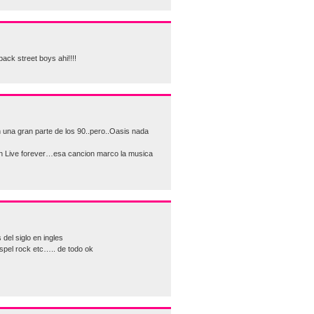
back street boys ahi!!!!
n una gran parte de los 90..pero..Oasis nada
on Live forever…esa cancion marco la musica
del siglo en ingles
spel rock etc….. de todo ok