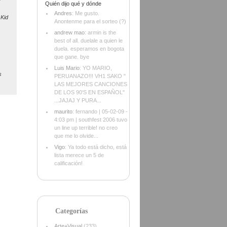
Quién dijo qué y dónde
Andres
: Me gusto.
Kid
Anontenme para el sorteo (?)
andrew mao
: armin is the
best of all. duelale a quien le
duela. esperamos en bogota
que gane. bye
Luis Mario
: YO MARIO,
s
PERUANAZO!!! VH1 SAKO "
LAS MEJORES CANCIONES
DE LOS 90'S EN ESPAÑOL"
...JAJAJ Y PURA...
maurito
: fernando | 05-02-09 -
4:03 pm | southfest 2006 tuvo
un line up terrible! no creo
que me lo olvide...
Vigo
: Ya todo está dicho, está
lista merece un 5 de
calificación!
Categorías
Arte+Visual
(233)