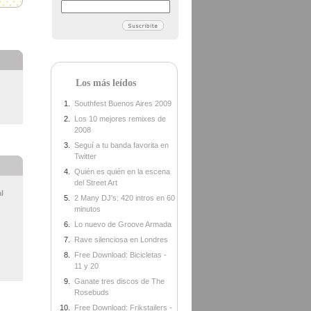
Los más leídos
Southfest Buenos Aires 2009
Los 10 mejores remixes de
2008
Seguí a tu banda favorita en
Twitter
Quién es quién en la escena
del Street Art
al
2 Many DJ's: 420 intros en 60
minutos
Lo nuevo de Groove Armada
Rave silenciosa en Londres
Free Download: Bicicletas -
11 y 20
Ganate tres discos de The
Rosebuds
Free Download: Frikstailers -