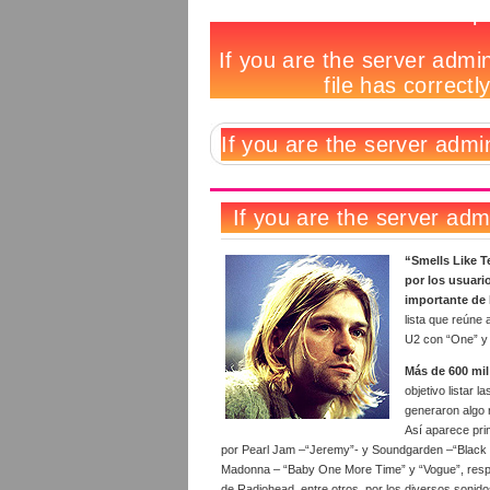
Las
Notas
Hay
Deja
Tags
100
relacionadas:
129
un
mejores
comentarios
comentario
canciones
de
los
90s
según
VH1
“Smells Like Te
por los usuari
importante de 
lista que reúne
U2 con “One” y 
Más de 600 mil
objetivo listar 
generaron algo n
Así aparece pri
por Pearl Jam –“Jeremy”- y Soundgarden –“Black H
Madonna – “Baby One More Time” y “Vogue”, resp
de Radiohead, entre otros, por los diversos sonidos