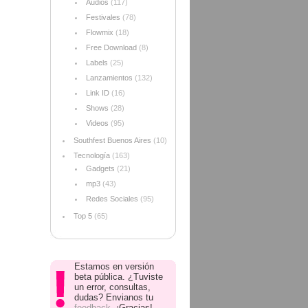
Audios
(117)
Festivales
(78)
Flowmix
(18)
Free Download
(8)
Labels
(25)
Lanzamientos
(132)
Link ID
(16)
Shows
(28)
Videos
(95)
Southfest Buenos Aires
(10)
Tecnología
(163)
Gadgets
(21)
mp3
(43)
Redes Sociales
(95)
Top 5
(65)
Estamos en versión
beta pública. ¿Tuviste
un error, consultas,
dudas? Envianos tu
feedback
. ¡Gracias!