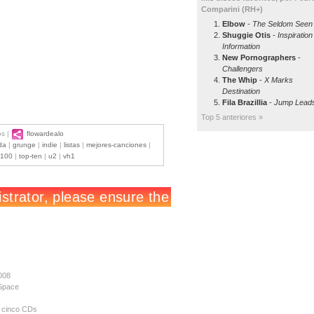
Comparini (RH+)
Elbow
-
The Seldom Seen 
Shuggie Otis
-
Inspiration
Information
New Pornographers
-
Challengers
The Whip
-
X Marks
Destination
Fila Brazillia
-
Jump Lead
Top 5 anteriores »
os |
flowardealo
da
|
grunge
|
indie
|
listas
|
mejores-canciones
|
-100
|
top-ten
|
u2
|
vh1
008
ySpace
á cinco CDs