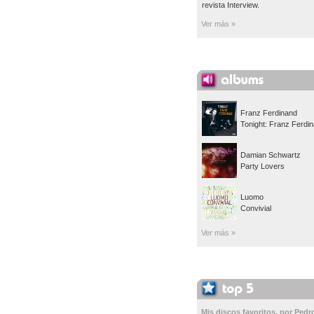
revista Interview.
Ver más »
Franz Ferdinand
Tonight: Franz Ferdi
Damian Schwartz
Party Lovers
Luomo
Convivial
Ver más »
Mis discos favoritos, por Pedr