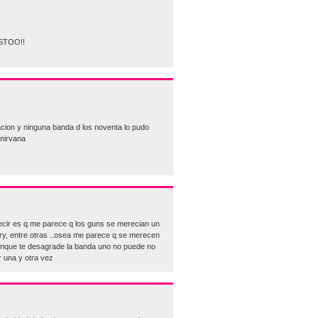
STOO!!
cion y ninguna banda d los noventa lo pudo
 nirvana
decir es q me parece q los guns se merecian un
cry, entre otras ..osea me parece q se merecen
unque te desagrade la banda uno no puede no
r una y otra vez