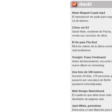
Heart Shaped Cupid mp3
El reproductor de audio para rega
14 de febrero.
Cómo ser DJ
Sarah Main, residente de Pacha,
revela sus secretos de oficio.
El fin para The End
Mirá los videos de la última noch
club londinense
Tonight: Franz Ferdinand
Antes del lanzamiento, escuchá 
nuevo álbum en streaming.
Una foto de 100 metros.
Durante 20 días, 178 personas 
pasaron por una plaza de Berlín
quedaron inmortalizadas.
Web Design Sketchbook
El cuaderno que debe tener todo
diseñador de páginas web.
Jack White, periodista
Entrevista a Cate Blanchet para 