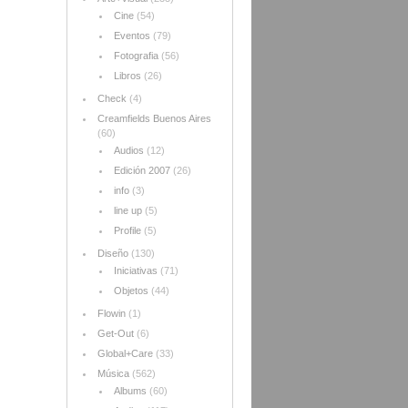
Cine
(54)
Eventos
(79)
Fotografia
(56)
Libros
(26)
Check
(4)
Creamfields Buenos Aires
(60)
Audios
(12)
Edición 2007
(26)
info
(3)
line up
(5)
Profile
(5)
Diseño
(130)
Iniciativas
(71)
Objetos
(44)
Flowin
(1)
Get-Out
(6)
Global+Care
(33)
Música
(562)
Albums
(60)