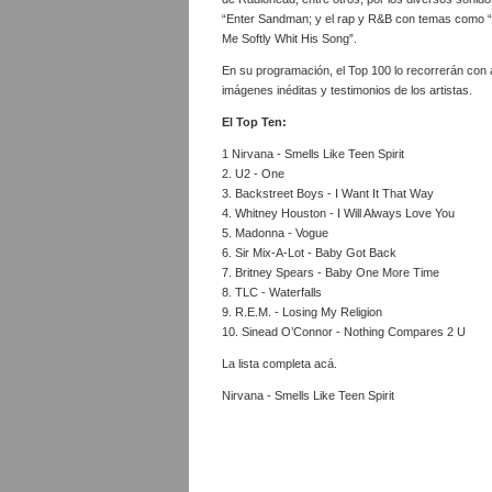
“Enter Sandman; y el rap y R&B con temas como “C
Me Softly Whit His Song”.
En su programación, el Top 100 lo recorrerán con 
imágenes inéditas y testimonios de los artistas.
El Top Ten:
1 Nirvana - Smells Like Teen Spirit
2. U2 - One
3. Backstreet Boys - I Want It That Way
4. Whitney Houston - I Will Always Love You
5. Madonna - Vogue
6. Sir Mix-A-Lot - Baby Got Back
7. Britney Spears - Baby One More Time
8. TLC - Waterfalls
9. R.E.M. - Losing My Religion
10. Sinead O’Connor - Nothing Compares 2 U
La lista completa acá.
Nirvana - Smells Like Teen Spirit